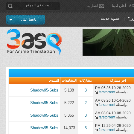
دينا
اتصل بنا
|
ور؟
عضوية جديدة
تابعنا على
آخر مشاركة
مشاركات
المشاهدات
المنتدى
05:36 PM
10-28-2020
Shadow95-Subs
5,138
3
بواسطة
farstorrent
09:26 AM
10-14-2020
Shadow95-Subs
5,222
2
بواسطة
farstorrent
08:04 AM
10-08-2020
Shadow95-Subs
5,365
3
بواسطة
farstorrent
12:29 PM
04-29-2020
Shadow95-Subs
14,073
5
بواسطة
farstorrent