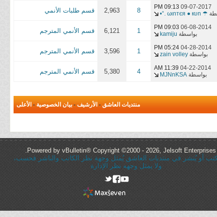
09:13 PM
09-07-2017
8
2,963
قسم طلبات الأنمي
طة
☂ ωιnтєя ● кυn .°•
09:03 PM
06-08-2014
1
6,121
قسم الأنمي المترجم
بواسطة
kamiju
05:24 PM
04-28-2014
1
3,596
قسم الأنمي المترجم
بواسطة
zain volley
11:39 AM
04-22-2014
4
5,380
قسم الأنمي المترجم
بواسطة
MJNnKSA
منتديات العاشق
-
الأرشيف
-
بيان الخصوصية
-
الأعلى
Powered by vBulletin® Copyright ©2000 - 2026, Jelsoft Enterprises 
ُكتب أو يُنشر في منتديات العاشق يُمثل وجهة نظر الكاتب والناشر فحسب،
ولا يمثل وجهه نظر الإدارة
rel="nofollow"