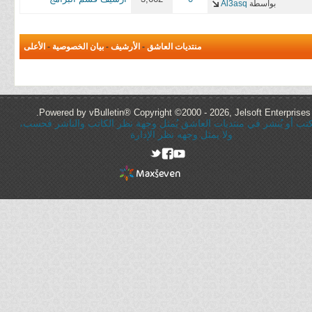
بواسطة
Al3asq
منتديات العاشق
-
الأرشيف
-
بيان الخصوصية
-
الأعلى
Powered by vBulletin® Copyright ©2000 - 2026, Jelsoft Enterprises 
ُكتب أو يُنشر في منتديات العاشق يُمثل وجهة نظر الكاتب والناشر فحسب،
ولا يمثل وجهه نظر الإدارة
rel="nofollow"