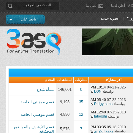
دينا
اتصل بنا
|
ور؟
عضوية جديدة
تابعنا على
آخر مشاركة
مشاركات
المشاهدات
المنتدى
10:14 PM
04-21-2025
0
146,001
نشأة مُبدع
بواسطة
D0N
05:40 AM
07-22-2013
35
9,193
قسم موهبتي الخاصة
بواسطة
Ridgy-subs
12:40 AM
07-15-2013
12
4,990
قسم موهبتي الخاصة
بواسطة
fatooshi
قسم الأرشيف والمواضيع
03:35 PM
05-18-2010
5,576
7
بواسطة
محمد الكوري
المحذوفة