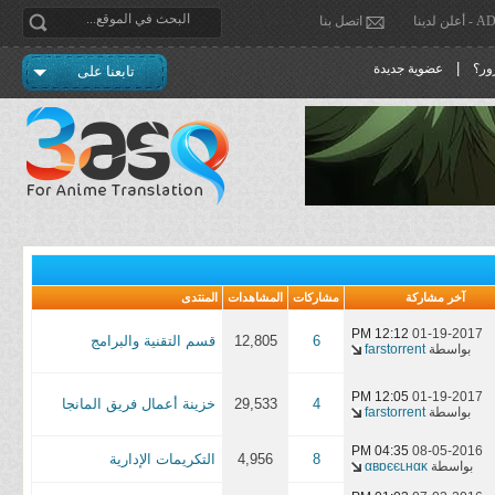
دينا
اتصل بنا
|
ور؟
عضوية جديدة
تابعنا على
آخر مشاركة
مشاركات
المشاهدات
المنتدى
12:12 PM
01-19-2017
6
12,805
قسم التقنية والبرامج
بواسطة
farstorrent
12:05 PM
01-19-2017
4
29,533
خزينة أعمال فريق المانجا
بواسطة
farstorrent
04:35 PM
08-05-2016
8
4,956
التكريمات الإدارية
بواسطة
αвɒєєʟнαĸ