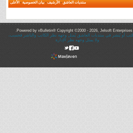
منتديات العاشق
-
الأرشيف
-
بيان الخصوصية
-
الأعلى
Powered by vBulletin® Copyright ©2000 - 2026, Jelsoft Enterprises 
ُكتب أو يُنشر في منتديات العاشق يُمثل وجهة نظر الكاتب والناشر فحسب،
ولا يمثل وجهه نظر الإدارة
rel="nofollow"