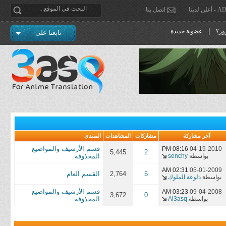
دينا
اتصل بنا
|
ور؟
عضوية جديدة
تابعنا على
آخر مشاركة
مشاركات
المشاهدات
المنتدى
قسم الأرشيف والمواضيع
08:16 PM
04-19-2010
5,445
2
بواسطة
senchy
المحذوفة
02:31 AM
05-01-2009
5
2,764
القسم العام
بواسطة
دلوعة الملوك
قسم الأرشيف والمواضيع
03:23 AM
09-04-2008
3,672
0
بواسطة
Al3asq
المحذوفة