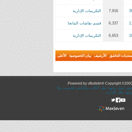
3
7,916
التكريمات الإدارية
1
6,337
قسم نقاشات المانجا
1
6,653
التكريمات الإدارية
نتديات العاشق
-
الأرشيف
-
بيان الخصوصية
-
الأعلى
Powered by vBulletin® Copyright ©2000 -
عاشق يُمثل وجهة نظر الكاتب والناشر فحسب، ولا
جهه نظر الإدارة
rel