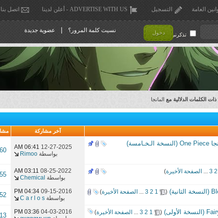
انين العامة
التسجيل
ADVERTISE WITH US - أعلن لدينا
اتصل بنا
|
نسيت كلمة المرور؟
عضوية جديدة
دخول
تذكرني !
ذات الكلمات الدلالية مع
المانجا
آخر مشاركة
مشا
ـامسة)
06:41 AM
12-27-2025
960
بواسطة
Rimoo
03:11 AM
08-25-2022
2
3
...
الصفحة الأخيرة
)
855
بواسطة
Chemical
‏
09-15-2016
04:34 PM
(
1
2
3
...
الصفحة الأخيرة
)
852
بواسطة
C a r l o s
‏
04-03-2016
03:36 PM
(
1
2
3
...
الصفحة الأخيرة
)
213