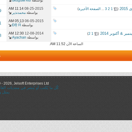
بواسطة
ακαgαмı κıɒ
20
‏
08-25-2015
11:14 AM
(
1
2
3
...
الصفحة الأخيرة
)
9
بواسطة
محمدنذير
05:13 AM
06-05-2015
1
بواسطة
ĐṞ Ĥ
 & أكتوبر 2014
‏
12-08-2014
12:30 AM
)
2
1
(
8
بواسطة
Ayachan
الساعة الآن
11:52 AM
.
م
 2026, Jelsoft Enterprises Ltd.
كُل ما يُكتب أو يُنشر في منتديات ال
يمثل و
="nofollow"