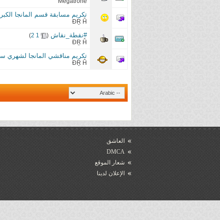
Megatrone
تكريم مسابقة قسم المانجا الكبرى 15
ĐṞ Ĥ
#نقطة_نقاش
‏
)
2
1
(
ĐṞ Ĥ
تكريم مناقشي المانجا لشهري سبتمبر
ĐṞ Ĥ
العاشق
DMCA
شعار الموقع
الإعلان لدينا