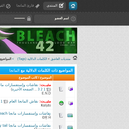
المنتدى
قارئ المانجا
القو
منتديات العاشق
>
الكلمات الدلالية (Tags)
>
المواضيع 
المواضيع ذات الكلمات الدلالية مع
المانجا
الموضوع / كاتب الموضوع
مثبــت:
نقاشات وإستفسارات مانجا One Piece (النسخة الـخ
(
1
2
3
...
الصفحة الأخيرة
)
E.N.D
مثبــت:
نقاش المانجا العام
‏
1
(
Ҝαήđo
نقاشات وإستفسارات مانجا Bleach (النسخة الثانية)
ĐṞ Ĥ
نقاشات وإستفسارات مانجا Fairy tail (النسخة الأولى)