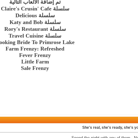
تم إضافة الألعاب التالية
سلسلة Claire's Crusin' Cafe
سلسلة Delicious
سلسلة Katy and Bob
سلسلة Rory's Restaurant
سلسلة Travel Cuisine
ooking Bride To Primrose Lake
Farm Frenzy: Refreshed
Fever Frenzy
Little Farm
Sale Frenzy
She's real, she's ready, she's y
Spend the night with any of them - No