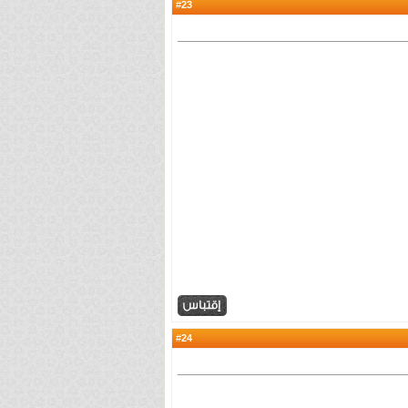
23
#
24
#