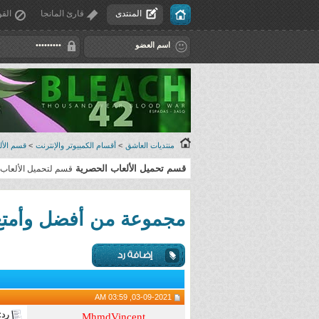
المنتدى
قارئ المانجا
القو
منتديات العاشق
>
أقسام الكمبيوتر والإنترنت
>
قسم الألع
قسم تحميل الألعاب الحصرية
قسم لتحميل الألعاب 
مجموعة من أفضل وأمتع الألعاب الخفي
03-09-2021, 03:59 AM
رد: 
MhmdVincent