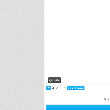
صفحة 3 من 3
<
1
2
3
»
-
|