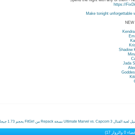
https://Fix
Make tonight unforgettable w
NEW 
Kendra
Em
Ka
Kri
Shadow K
Min
Ca
Jada S
Ale
Goddes
Kit
تال Ultimate Marvel vs. Capcom 3 نسخة Repack من FitGirl بحجم 1.73 جيجا
0 والزوار 17)