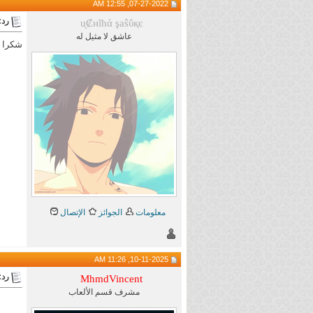
07-27-2022, 12:55 AM
رد: 
ᶙ₡нĩhά şaŝΰқє
عاشق لا مثيل له
شكرا ع
معلومات
الجوائز
الإتصال
10-11-2025, 11:26 AM
رد: 
MhmdVincent
مشرف قسم الألعاب