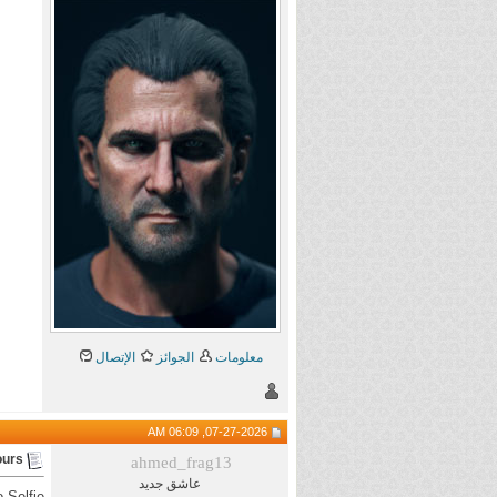
معلومات
الجوائز
الإتصال
07-27-2026, 06:09 AM
ours
ahmed_frag13
عاشق جديد
 Selfie