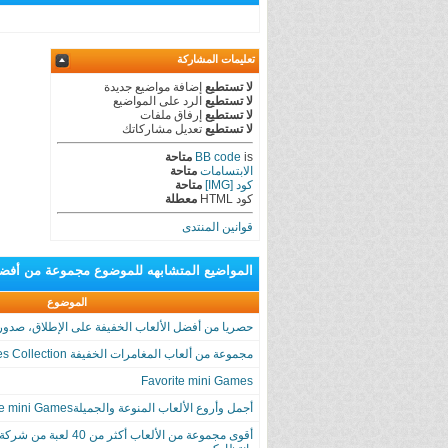
تعليمات المشاركة
لا تستطيع
إضافة مواضيع جديدة
لا تستطيع
الرد على المواضيع
لا تستطيع
إرفاق ملفات
لا تستطيع
تعديل مشاركاتك
is
BB code
متاحة
الابتسامات
متاحة
كود [IMG]
متاحة
كود HTML
معطلة
قوانين المنتدى
المواضيع المتشابهه
للموضوع
مجموعة من أفضل وأمتع الأ
الموضوع
حصريا من أفضل الألعاب الخفيفة على الإطلاق، صدور أخ
مجموعة من ألعاب المغامرات الخفيفة Adventure Games Collection
Favorite mini Games
أجمل وأروع الألعاب المنوعة والجميلةMy Favorite mini Games