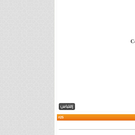
C
25
#