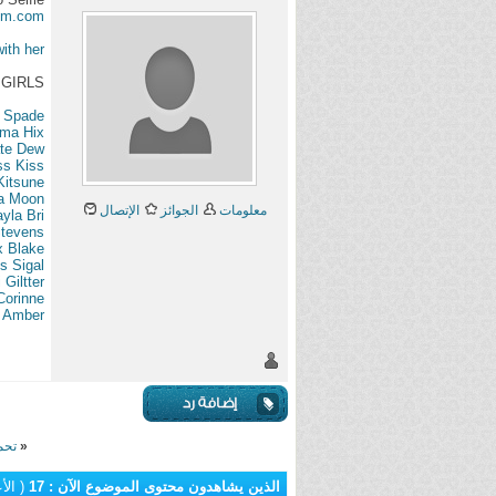
Dim.com
ith her
GIRLS
 Spade
ma Hix
te Dew
ss Kiss
itsune
a Moon
معلومات
الجوائز
الإتصال
yla Bri
tevens
x Blake
s Sigal
i Giltter
Corinne
Amber
«
تحميل لعبة الق
الذين يشاهدون محتوى الموضوع الآن : 17
( الأعضاء 