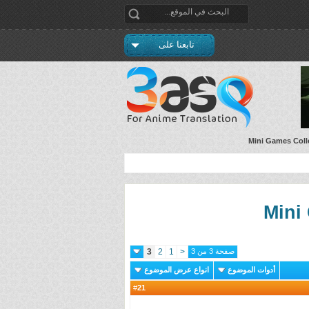
تابعنا على
صفحة 3 من 3
<
1
2
3
أدوات الموضوع
انواع عرض الموضوع
21
#