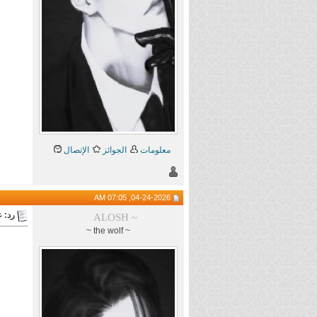
معلومات
الجوائز
الإتصال
04-24-2026, 07:05 AM
رد: 
ALOSH ~
~ the wolf ~