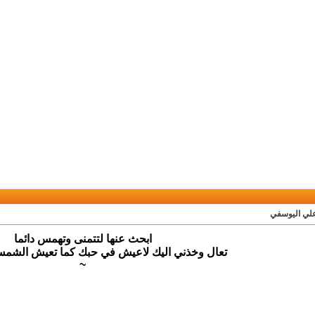
علي اليوسفي
ابحث عنها لتتمنى وتهمس دائما
تعال وخذني اليك لاعيش في حبك كما تعيش الشمس 
~