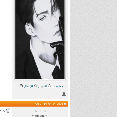
معلومات
الجوائز
الإتصال
04-24-2026, 07:14 AM
رد: 
ALOSH ~
~ the wolf ~