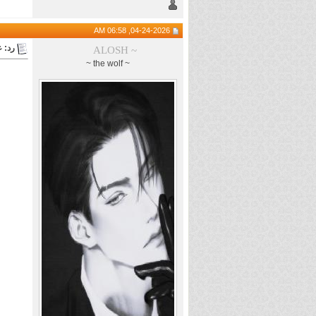
04-24-2026, 06:58 AM
رد: 
ALOSH ~
~ the wolf ~