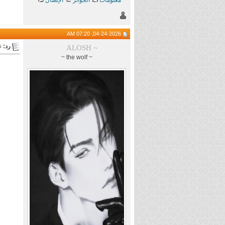
04-24-2026, 07:20 AM
رد: 
ALOSH ~
~ the wolf ~