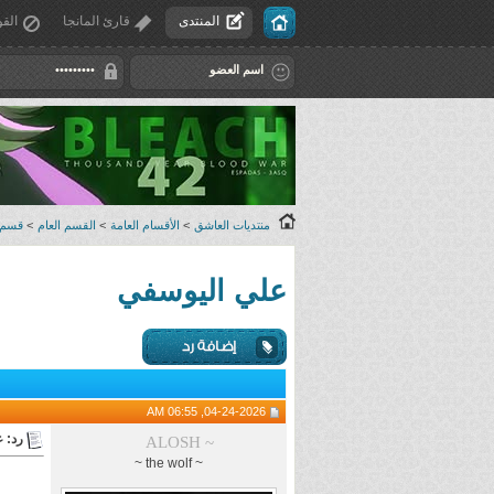
المنتدى
قارئ المانجا
القو
منتديات العاشق
>
الأقسام العامة
>
القسم العام
>
قسم 
علي اليوسفي
04-24-2026, 06:55 AM
رد: 
ALOSH ~
~ the wolf ~