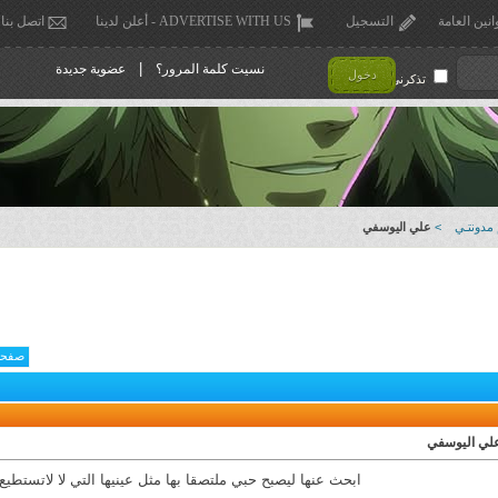
انين العامة
التسجيل
ADVERTISE WITH US - أعلن لدينا
اتصل بنا
|
نسيت كلمة المرور؟
عضوية جديدة
دخول
تذكرني !
مدونتـي
>
علي اليوسفي
صفحة 3 من
علي اليوسفي
ابحث عنها ليصبح حبي ملتصقا بها مثل عينيها التي لا لاتستطيع ا