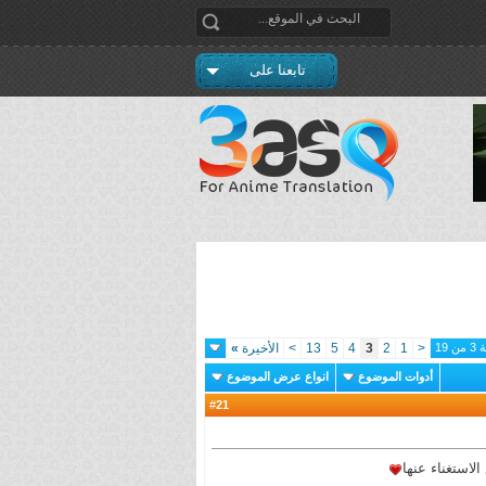
تابعنا على
 19
<
1
2
3
4
5
13
>
الأخيرة
»
أدوات الموضوع
انواع عرض الموضوع
21
#
لاستغناء عنها