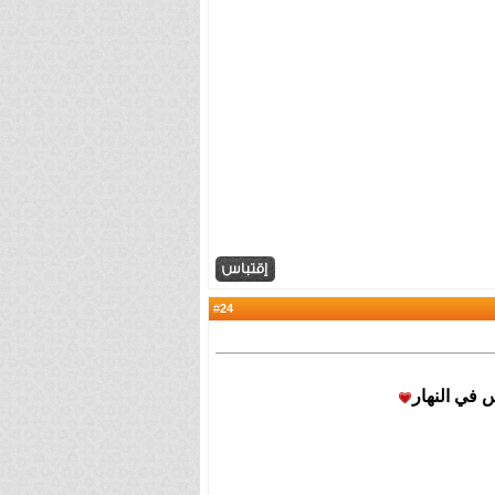
24
#
في النهار