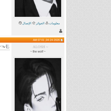
معلومات
الجوائز
الإتصال
04-24-2026, 07:01 AM
رد: 
ALOSH ~
~ the wolf ~