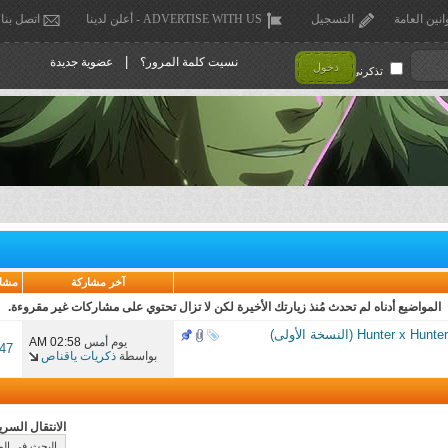
انين العامة
التسجيل
ADVERTISE WITH US - أعلن لدينا
اتصل بنا
|
نسيت كلمة المرور؟
عضوية جديدة
دخول
تذكرني !
آخر مشاركة
مشا
المواضيع أدناه لم تحدث مُنذ زيارتك الأخيرة لكن لا تزال تحتوي على مشاركات غير مقروءة.
يوم أمس
02:58 AM
547
بواسطة
ذكريات ياقناص
الانتقال السري