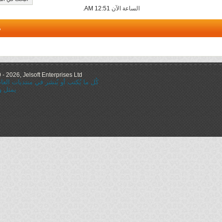
الساعة الآن
12:51 AM
.
م
 2026, Jelsoft Enterprises Ltd.
كُل ما يُكتب أو يُنشر في منتديات ال
يمثل و
="nofollow"