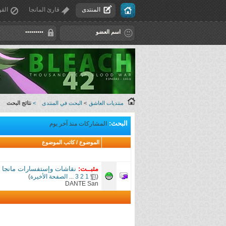
المنتدى
قارئ المانجا
القو
منتديات العاشق
>
البحث في المنتدى
>
نتائج البحث
البحث:
المشاركات منذ آخر يوم
الموضوع / كاتب الموضوع
مثبــت:
نقاشات وإستفسارات مانجا Hunter x Hunter (النسخة الأولى)
(
1
2
3
...
الصفحة الأخيرة
)
DANTE San