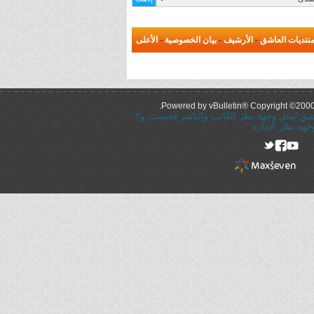
نتديات العاشق
-
الأرشيف
-
بيان الخصوصية
-
الأعلى
Powered by vBulletin® Copyright ©2000 -
عاشق يُمثل وجهة نظر الكاتب والناشر فحسب، ولا
جهه نظر الإدارة
rel