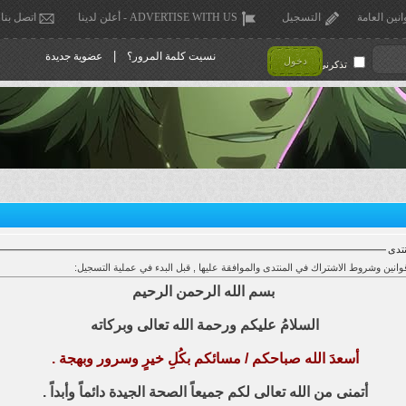
انين العامة
التسجيل
ADVERTISE WITH US - أعلن لدينا
اتصل بنا
|
نسيت كلمة المرور؟
عضوية جديدة
دخول
تذكرني !
تدى
بسم الله الرحمن الرحيم
السلامُ عليكم ورحمة الله تعالى وبركاته
أسعدَ الله صباحكم / مسائكم بكُلِ خيرٍ وسرور وبهجة .
أتمنى من الله تعالى لكم جميعاً الصحة الجيدة دائماً وأبداً .