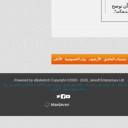
خلاقي ويعكسُ
لِ تبادل
 العرب والأجانب
منتديات العاشق
-
الأرشيف
-
بيان الخصوصية
-
الأعلى
بمُنتدى العاشق
ز أو ما شابه ،
Powered by vBulletin® Copyright ©2000 - 2026, Jelsoft Enterprises Ltd.
ما يُكتب أو يُنشر في منتديات العاشق يُمثل وجهة نظر الكاتب والناشر فحسب، ولا
يمثل وجهه نظر الإدارة
الفة في
لأنهُ لا يحقُ لأحدٍ أن يحمل تلك
rel="nofollow"
 أي وسيلة إتصال