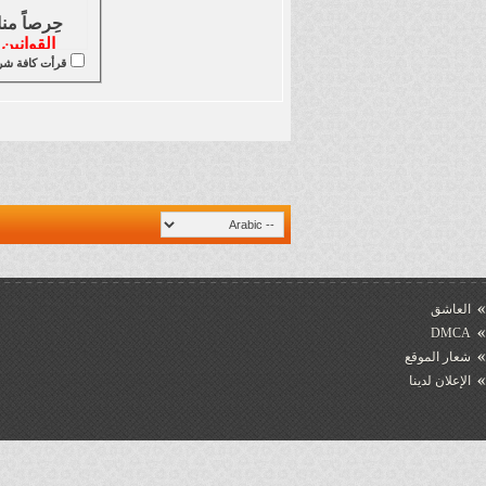
حِرصاً منا على سلك نهجٍ جيد من أجل سير الموقع تحت
القوانين 
قرأت كافة شروط
لن أُطيلَ في ال
التسجيل في ال
بكافة الأجناس والأعراق والمذاهب والأديان ، 
العاشق
DMCA
يُ
شعار الموقع
يُمن
الإعلان لدينا
يُمنع