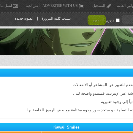
انين العامة
التسجيل
ADVERTISE WITH US - أعلن لدينا
اتصل بنا
|
نسيت كلمة المرور؟
عضوية جديدة
دخول
تذكرني !
م للتعبير عن المشاعر أو الانفعالات .
شة عبر الإنترنت، فستبدو واضحة لك .
ً إلى وجوه تعبيرية .
ه ابتسامة ، و ستجد صور وجوه مختلفة مع بعض الرموز الخاصة بها.
Kawaii Smiles