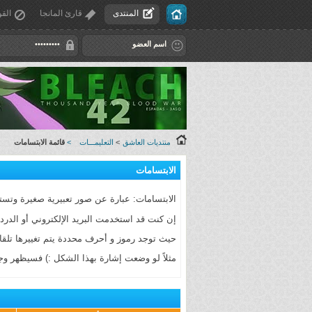
المنتدى
قارئ المانجا
القو
منتديات العاشق
>
التعليمـــات
>
قائمة الابتسامات
الابتسامات
الابتسامات: عبارة عن صور تعبيرية صغيرة وتستخد
إن كنت قد استخدمت البريد الإلكتروني أو الدرد
حيث توجد رموز و أحرف محددة يتم تغييرها تلقائيا
مثلاً لو وضعت إشارة بهذا الشكل :) فسيظهر وج