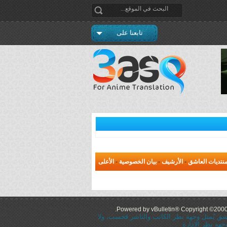
تابعنا على
نتديات العاشق
-
الأرشيف
-
بيان الخصوصية
-
الأعلى
Powered by vBulletin® Copyright ©2000 -
عاشق يُمثل وجهة نظر الكاتب والناشر فحسب، ولا
جهه نظر الإدارة