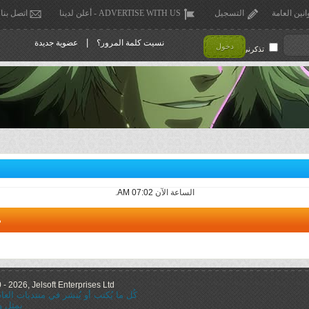
انين العامة
التسجيل
ADVERTISE WITH US - أعلن لدينا
اتصل بنا
|
نسيت كلمة المرور؟
عضوية جديدة
دخول
تذكرني !
الساعة الآن
07:02 AM
.
م
 2026, Jelsoft Enterprises Ltd.
كُل ما يُكتب أو يُنشر في منتديات ال
يمثل و