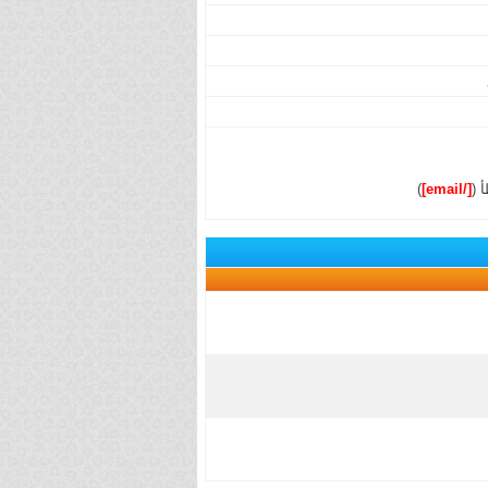
 (
[/email]
)