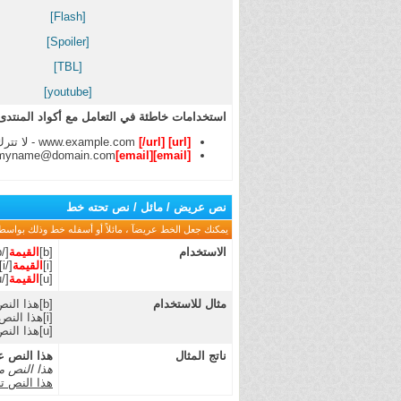
[Flash]
[Spoiler]
[TBL]
[youtube]
استخدامات خاطئة في التعامل مع أكواد المنتدى
[url]
www.example.com
[/url]
- لا تتر
myname@domain.com
[email]
[email]
نص عريض / مائل / نص تحته خط
يمكنك جعل الخط عريضآ ، مائلاً أو أسفله خط وذلك بواسطة 
الاستخدام
[b]
القيمة
[/b]
[i]
القيمة
[/i]
[u]
القيمة
[/u]
مثال للاستخدام
[b]هذا النص عريض[/b]
[i]هذا النص مائل[/i]
[u]هذا النص تحته خط[/u]
ناتج المثال
هذا النص 
هذا النص م
هذا النص ت