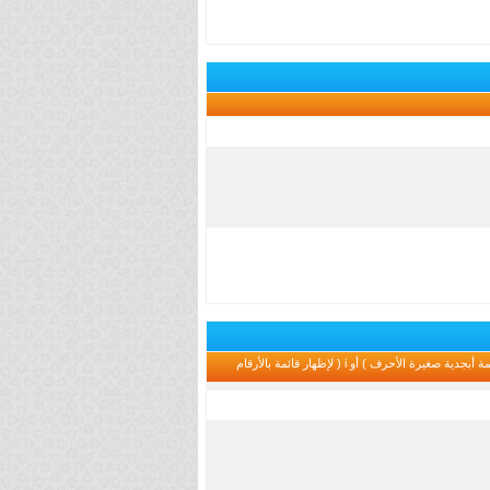
يمكنك إنشاء قوائم متطورة بواسطة تحديد الخيارات ، ادخل القيمة 1 في الخيار ( لإظهار قائمة مرقمة ) أو A ( لإظهار قائمة ابجدية كبيرة الأحرف ) أو a ( لإظهار قائمة أبجدية صغيرة الأحرف ) أو i ( لإظهار قائمة بالأرقام