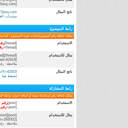
[url=https://3asq.com]منتديات العاشق[/url]
ناتج المثال
//3asq.com
منتديات ال
رابط الموضوع
يمكنك اضافة رقم الموضوع لتحديد هوية الموضوع ، كما يمك
الاستخدام
[thread]
رقم
[thread=
رق
مثال للاستخدام
[thread]42918[/thread]
[thread=42918]إضغط هنا[/thread]
ملاحظة : رقم
ناتج المثال
hp?t=42918
إضغط هنا
رابط المشاركة
يمكنك إضافة رقم لمشاركة معينة أو اضافة عنوان لرابط الم
الاستخدام
[post]
رقم ا
[post=
رقم 
مثال للاستخدام
[post]269302[/post]
[post=269302]إضغط هنا[/post]
ملاحظة : رقم