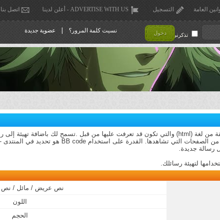
انين العامة
التسجيل
ADVERTISE WITH US - أعلن لدينا
اتصل بنا
|
نسيت كلمة المرور؟
عضوية جديدة
دخول
تذكرني !
تركيب بسيط وهو ولن يتم ايقاف (كسر) النسق من الصفحات ا
 رسالة جديدة.
نص عريض / مائل / نص 
اللون
الحجم