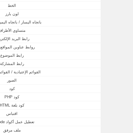
الخط
لون بارز
باتجاه اليسار / باتجاه الي
متساوي الأطراف
رابط البريد الإلكتر
روابط عناوين المواقع (URL
رابط الموضوع
رابط المشاركة
القوائم الإعتيادية / القوائ
الصور
كود
كود PHP
كود بلغة HTML
اقتباس
تعطيل عمل أكواد BB Code
ملف مرفق