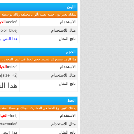
اللون
يمكنك تغيير لون جملة معينه بألوان مختلفة وذلك بواسطة اس
الاستخدام
[color=
الخي
مثال للاستخدام
[color=blue]هذا النص باللون الأزرق[/color]
ناتج المثال
هذا النص با
الحجم
هذا الرمز يسمح لك بتحديد حجم الخط في النص المحدد .
الاستخدام
[size=
الخيا
مثال للاستخدام
[size=+2]هذا الخط أكبر بمرتين عن الخط العادي[/size]
ناتج المثال
هذا ال
الخط
يمكنك تغيير نوع الخط في المشاركات وذلك بواسطة استخدام 
الاستخدام
[font=
الخيا
مثال للاستخدام
[font=courier]هذا النص بنوعية خط courier[/font]
ناتج المثال
هذا النص بنو