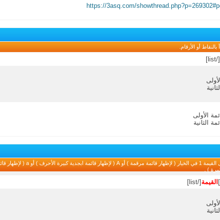
https://3asq.com/showthread.php?p=269302#
لنقاط أو الأرقام.
[/list]
لأولى
ثانية
ئمة الأولى
ئمة الثانية
]
القيمة
[/list]
لأولى
ثانية