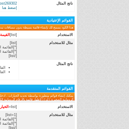
ناتج المثال
post269302
إضغط هنا
القوائم الإعتيادية
هذا الكود يسمح لك بإنشاء قائمة بسيطة بدون مسافات تبدأ با
الاستخدام
[list]
القيمة
مثال للاستخدام
[list]
[*]القائمة ا
[*]القائمة ال
[/list]
ناتج المثال
القا
القا
القوائم المتقدمة
الرومانية الصغيرة ) أو I ( لإظهار قائمة بالارقام الرومانية الكبيرة ) .
الاستخدام
[list=
الخيار
مثال للاستخدام
[list=1]
[*]القائمة ا
[*]القائمة ال
[/list]