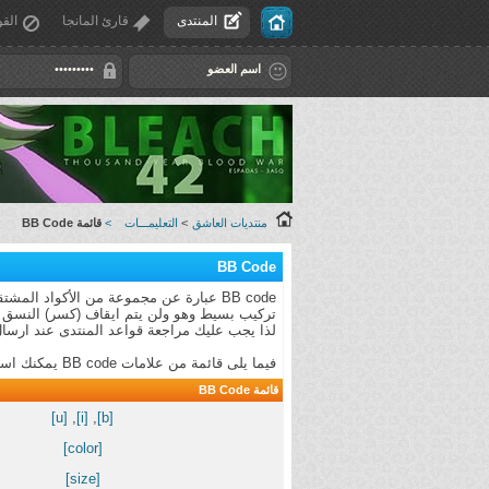
المنتدى
قارئ المانجا
القو
منتديات العاشق
>
التعليمـــات
>
قائمة BB Code
BB Code
لذا يجب عليك مراجعة قواعد المنتدى عند ارسال
فيما يلى قائمة من علامات BB code يمكنك استخدامها لتهيئة رسائلك.
قائمة BB Code
[u]
,
[i]
,
[b]
[color]
[size]