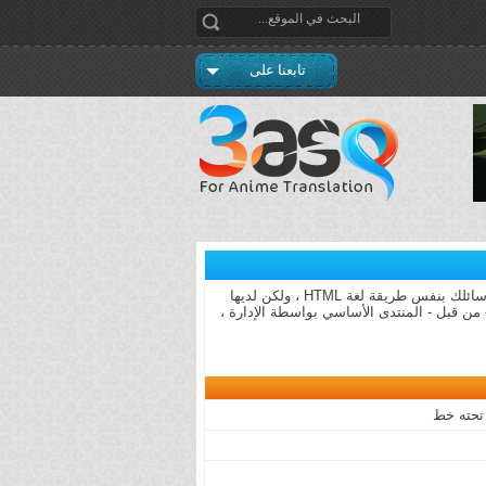
تابعنا على
BB code عبارة عن مجموعة من الأكواد المشتقة من لغة (html) والتي تكون قد تعرفت عليها من قبل .تسمح لك باضافة تهيئة إلى رسائلك بنفس طريقة لغة HTML ، ولكن لديها
لتي تشاهدها. القدرة على استخدام BB code هو تحديد في المنتدى - من قبل - المنتدى الأساسي بواسطة الإدارة ،
تحته خط