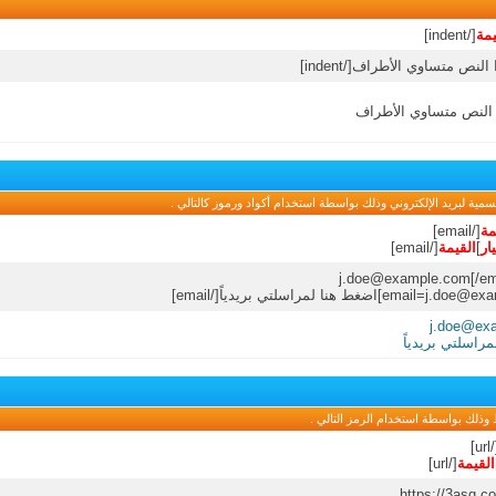
يمة
[/indent]
 النص متساوي الأطراف
مية لبريد الإلكتروني وذلك بواسطة استخدام أكواد ورموز كالتالي .
مة
[/email]
ار
]
القيمة
[/email]
j.doe@example.com
[/em
email=j.doe@ex
]اضغط هنا لمراسلتي بريدياً[/email]
j.doe@ex
راسلتي بريدياً
وذلك بواسطة استخدام الرمز التالي .
[/u
القيمة
[/url]