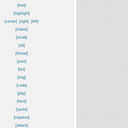
[font]
[highlight]
[center]
,
[right]
,
[left]
[indent]
[email]
[url]
[thread]
[post]
[list]
[img]
[code]
[php]
[html]
[quote]
[noparse]
[attach]