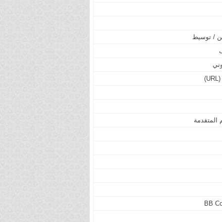
مين / توسيط
وني
)
م المتقدمة