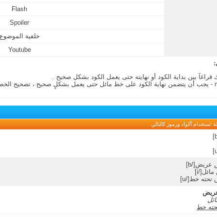
Flash
Spoiler
خلفية الموضوع
Youtube
:
ك فراغآ بين بداية الكود أو نهايته حتى يعمل الكود بشكل صحيح .
- يجب أن يتضمن نهاية الكود على خط مائل حتى يعمل بشكلٍ صحيح ، تصحيح الخطأ
استخدام أكواد ورموز كالتالي .
عريض
ائل
حته خط