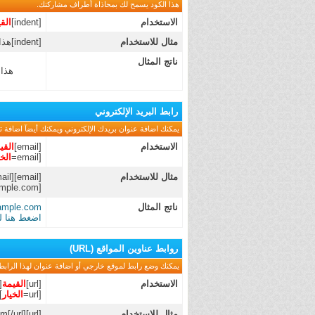
هذا الكود يسمح لك بمحاذاة أطراف مشاركتك.
الاستخدام
[indent]
الق
مثال للاستخدام
[indent]هذا النص متساوي الأطراف[/indent]
ناتج المثال
هذا
رابط البريد الإلكتروني
يمكنك اضافة عنوان بريدك الإلكتروني ويمكنك أيضآ اضافة تس
الاستخدام
[email]
القي
[email=
الخي
مثال للاستخدام
[email]
ail]
ample.com
[
ناتج المثال
ample.com
اضغط هنا لم
روابط عناوين المواقع (URL)
يمكنك وضع رابط لموقع خارجي أو اضافة عنوان لهذا الرابط 
الاستخدام
[url]
القيمة
rl]
[url=
الخيار
]
مثال للاستخدام
[url]https://3asq.com[/url]