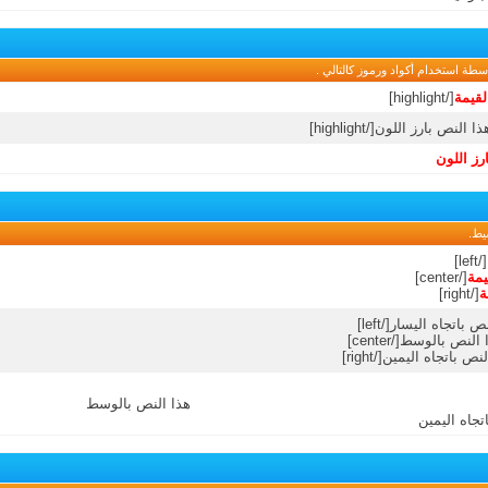
ة استخدام أكواد ورموز كالتالي .
لقيمة
[/highlight]
رز اللون
يط.
[/left]
يمة
[/center]
ة
[/right]
هذا النص بالوسط
تجاه اليمين