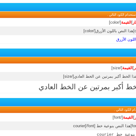
تخدام الكود التالي .
ار
]
القيمة
[/color]
للون الأزرق
ر
]
القيمة
[/size]
خط أكبر بمرتين عن الخط العادي
الكود التالي .
ر
]
القيمة
[/font]
عية خط courier