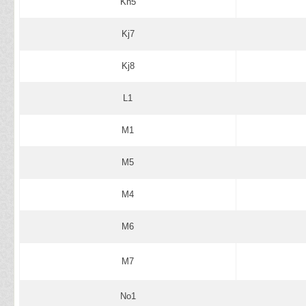
Kh5
Kj7
Kj8
L1
M1
M5
M4
M6
M7
No1