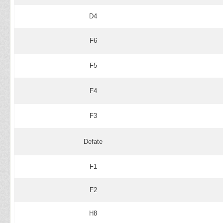
D4
F6
F5
F4
F3
Defate
F1
F2
H8