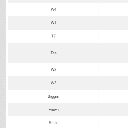
W4
W1
T7
Tea
W2
W3
Biggrin
Frown
Smile