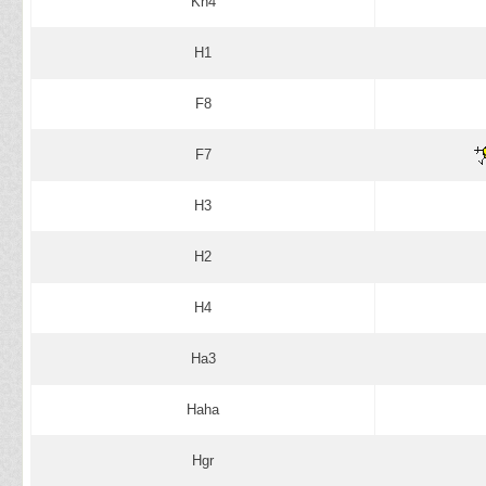
Kh4
H1
F8
F7
H3
H2
H4
Ha3
Haha
Hgr