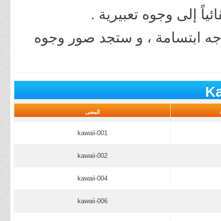
اً إلى وجوه تعبيرية .
جه ابتسامة ، و ستجد صور وجوه
Ka
المعنى
kawaii-001
kawaii-002
kawaii-004
kawaii-006