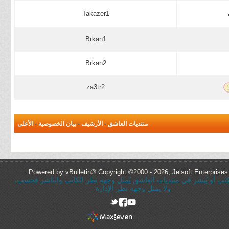
Takazer1
Brkan1
Brkan2
za3tr2
منتديات العاشق
-
الأرشيف
-
بيان الخصوصية
-
الأعلى
Powered by vBulletin® Copyright ©2000 - 2026, Jelsoft Enterprises 
ُكتب أو يُنشر في منتديات العاشق يُمثل وجهة نظر الكاتب والناشر فحسب،
ولا يمثل وجهه نظر الإدارة
rel="nofollow"