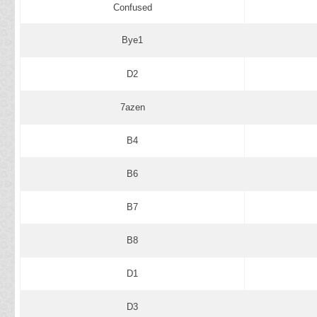
Confused
Bye1
D2
7azen
B4
B6
B7
B8
D1
D3