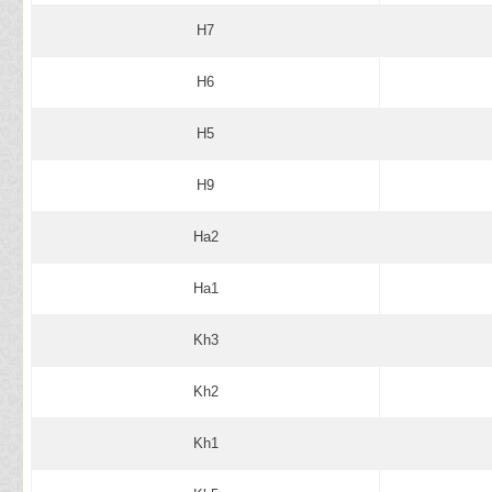
H7
H6
H5
H9
Ha2
Ha1
Kh3
Kh2
Kh1