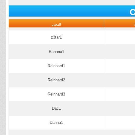
O
المعنى
z3tar1
Banana1
Reinhard1
Reinhard2
Reinhard3
Dac1
Danna1