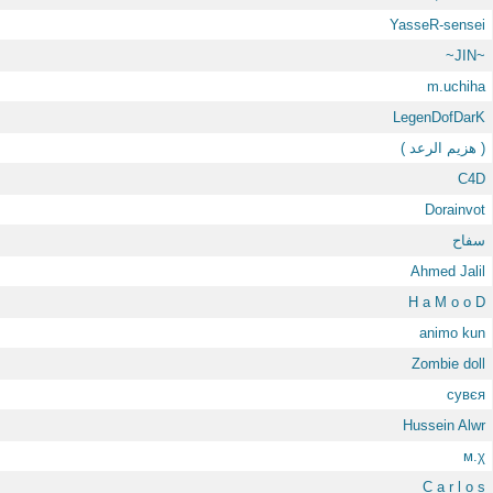
YasseR-sensei
~JIN~
m.uchiha
LegenDofDarK
( هزيم الرعد )
C4D
Dorainvot
سفاح
Ahmed Jalil
H a M o o D
animo kun
Zombie doll
cувєя
Hussein Alwr
м.χ
C a r l o s