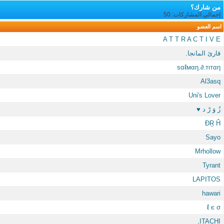
من شارك؟
إجمالي المشاركات: 50
اسم العضو
A T T R A C T I V E
قارئ المانجا.
ѕαℓмαη.∂.тιтαη
Al3asq
Uni's Lover
زُ وَ رْ د ♥
ĐṞ Ĥ
Sayo
Mrhollow
Tyrant
LAPITOS
hawari
ℓ є σ
ITACHI,