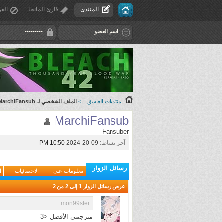
المنتدى
قارئ المانجا
القو
منتديات العاشق
>
الملف الشخصي لـ MarchiFansub
MarchiFansub
Fansuber
آخر نشاط:
09-20-2024
10:50 PM
رسائل الزوار
معلومات عني
الاحصائيات
ا
عرض رسائل الزوار 1 إلى
2
من
2
mon99ster
مترجمي الأفضل <3