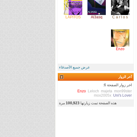
LAPITOS
Al3asq
C a r l o s
Enzo
عرض جميع الأصدقاء
آخر الزوار
اخر زوار الصفحة 6:
Enzo
Leloch
majeta
mon99ster
mox2005x
Uni's Lover
هذه الصفحة تمت زيارتها
100,923
مرة