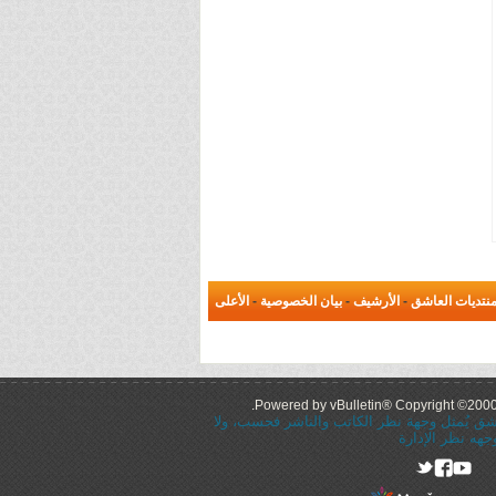
نتديات العاشق
-
الأرشيف
-
بيان الخصوصية
-
الأعلى
Powered by vBulletin® Copyright ©2000 -
عاشق يُمثل وجهة نظر الكاتب والناشر فحسب، ولا
جهه نظر الإدارة