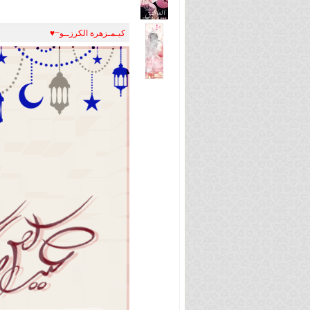
كيـمـزهرة الكرزــو~♥