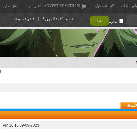
انين العامة
التسجيل
ADVERTISE WITH US - أعلن لدينا
اتصل بنا
|
نسيت كلمة المرور؟
عضوية جديدة
دخول
تذكرني !
لأصدقاء
10:16 PM
09-09-2023