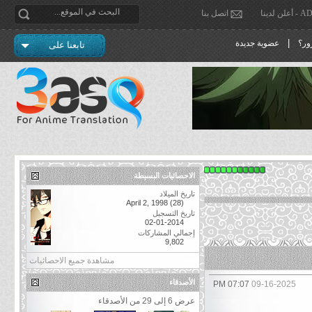
دينا
اتصل بنا
|
ور؟
عضوية جديدة
تابعنا على
الاحصائيات البسيطة
تاريخ الميلاد
April 2, 1998 (28)
تاريخ التسجيل
02-01-2014
إجمالي المشاركات
9,802
مشاهدة جميع الاحصائيات
الأصدقاء
07:07 PM
09-16-2025
عرض 6 إلى 29 من الأصدقاء