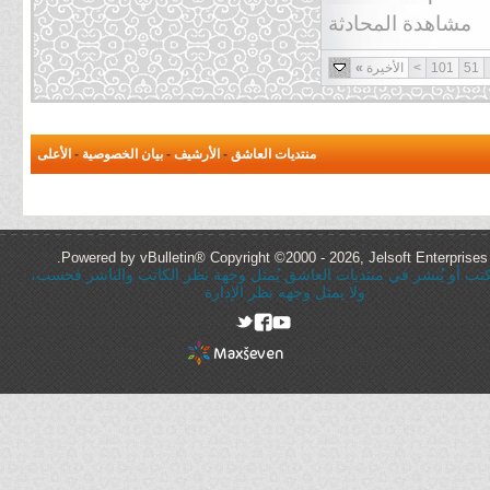
مشاهدة المحادثة
51
101
>
الأخيرة
»
منتديات العاشق
-
الأرشيف
-
بيان الخصوصية
-
الأعلى
Powered by vBulletin® Copyright ©2000 - 2026, Jelsoft Enterprises 
ُكتب أو يُنشر في منتديات العاشق يُمثل وجهة نظر الكاتب والناشر فحسب،
ولا يمثل وجهه نظر الإدارة
rel="nofollow"