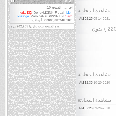
آخر الزوار
اخر زوار الصفحة 10:
مشاهدة المحادثة
Қaito ҚiḒ
DerrekMOINK
Freezin
Lion
Prestige
MaroldeRar
PWNRIEN
Sayo
02:25 AM
05-14-2021
Whitetota
Seanajow
أبوطلال
هذه الصفحة تمت زيارتها
202,205
مرة
مشروع اعادة انتاج ترجمة ناروتو الحلقات من ( 001 ~ 220 ) بدون
مشاهدة المحادثة
12:35 AM
10-20-2020
مشاهدة المحادثة
02:26 PM
09-26-2020