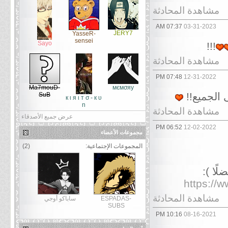
مشاهدة المحادثة
07:37 AM
03-31-2023
JERY7
YasseR-
sensei
Sayo
!!!
مشاهدة المحادثة
07:48 PM
12-31-2022
Ma7mouD-
мємσяу
 الجميع!!
SuB
к ι я ι т σ - к υ
η
مشاهدة المحادثة
عرض جميع الأصدقاء
06:52 PM
12-02-2022
مجموعات الأعضاء
المجموعات الإجتماعية:
(2)
ًا ):
https://
مشاهدة المحادثة
ESPADAS-
ساباكو أوجي
SUBS
10:16 PM
08-16-2021