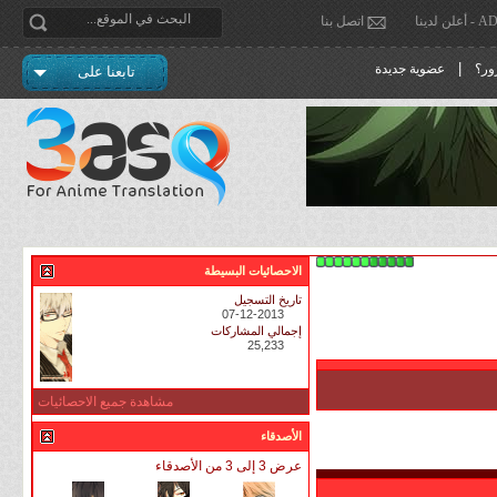
دينا
اتصل بنا
|
ور؟
عضوية جديدة
تابعنا على
الاحصائيات البسيطة
تاريخ التسجيل
07-12-2013
إجمالي المشاركات
25,233
مشاهدة جميع الاحصائيات
الأصدقاء
عرض 3 إلى 3 من الأصدقاء