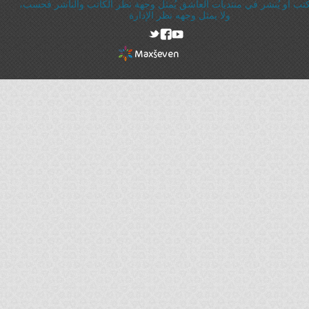
ُكتب أو يُنشر في منتديات العاشق يُمثل وجهة نظر الكاتب والناشر فحسب،
ولا يمثل وجهه نظر الإدارة
rel="nofollow"