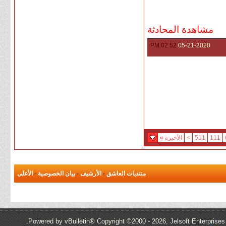
مشاهدة المحادثة
02:52 PM
05-21-2020
111
511
>
الأخيرة
»
منتديات العاشق
-
الأرشيف
-
بيان الخصوصية
-
الأعلى
Powered by vBulletin® Copyright ©2000 - 2026, Jelsoft Enterprises 