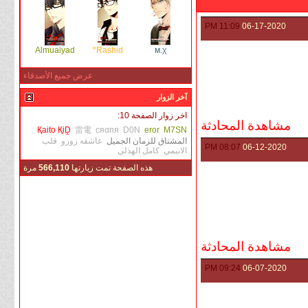
11:09 PM
06-17-2020
Almuaiyad
Rashid*
м.χ
عرض جميع الأصدقاء
آخر الزوار
اخر زوار الصفحة 10:
مشاهدة المحادثة
Қaito ҚiḒ
雷電
cяαпя
D0N
eror
M7SN
المشتاق للزمان الجميل
عاشقه زورو
قلب
08:07 PM
06-12-2020
الانيمي
كامل الهذلي
هذه الصفحة تمت زيارتها
566,110
مرة
مشاهدة المحادثة
09:24 PM
06-07-2020