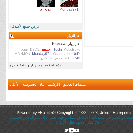
b r k a n
Monday971
عرض جميع الأصدقاء
آخر الزوار
اخر زوار الصفحة 10:
ραɪи
D37IL
Enzo
iiToshi
KokoBoko
MA~MON
Monday971
Ossamatoo
Uni's
Lover
عبدالرحمن شانكس
هذه الصفحة تمت زيارتها
7,226
مرة
منتديات العاشق
-
الأرشيف
-
بيان الخصوصية
-
الأعلى
Powered by vBulletin® Copyright ©2000 - 2026, Jelsoft Enterprises 
ُكتب أو يُنشر في منتديات العاشق يُمثل وجهة نظر الكاتب والناشر فحسب،
ولا يمثل وجهه نظر الإدارة