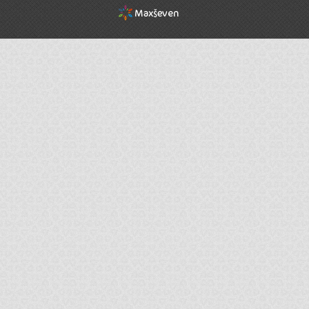
rel="nofollow"