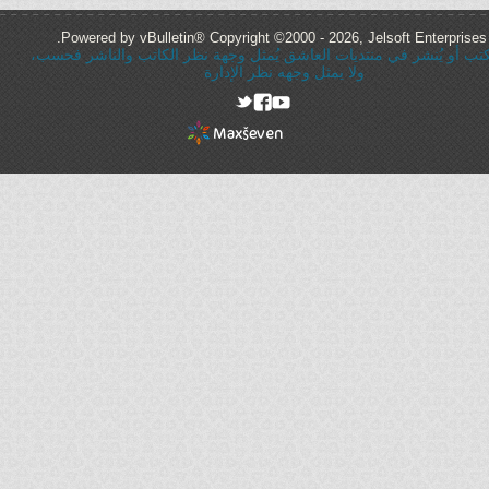
Powered by vBulletin® Copyright ©2000 - 2026, Jelsoft Enterprises 
ُكتب أو يُنشر في منتديات العاشق يُمثل وجهة نظر الكاتب والناشر فحسب،
ولا يمثل وجهه نظر الإدارة
rel="nofollow"