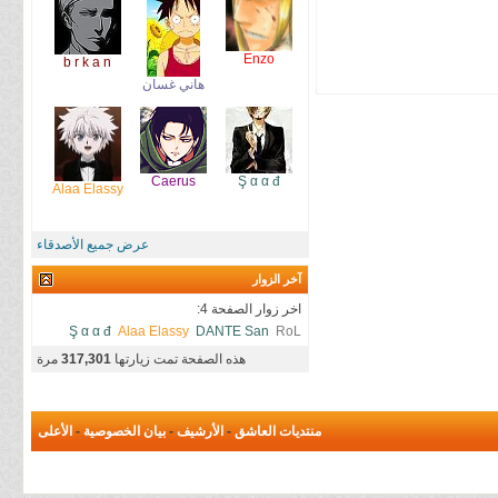
Enzo
b r k a n
هاني غسان
Caerus
Ş α α đ
Alaa Elassy
عرض جميع الأصدقاء
آخر الزوار
اخر زوار الصفحة 4:
Ş α α đ
Alaa Elassy
DANTE San
RoL
هذه الصفحة تمت زيارتها
317,301
مرة
منتديات العاشق
-
الأرشيف
-
بيان الخصوصية
-
الأعلى