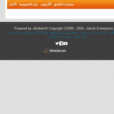
منتديات العاشق
-
الأرشيف
-
بيان الخصوصية
-
الأعلى
Powered by vBulletin® Copyright ©2000 - 2026, Jelsoft Enterprises 
ُكتب أو يُنشر في منتديات العاشق يُمثل وجهة نظر الكاتب والناشر فحسب،
ولا يمثل وجهه نظر الإدارة
rel="nofollow"