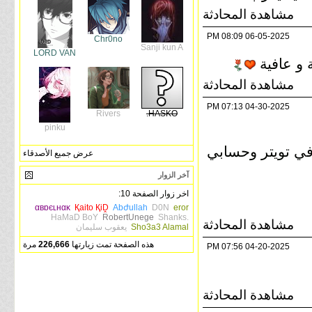
مشاهدة المحادثة
08:09 PM
06-05-2025
Chr0no
Sanji kun A
LORD VAN
ة و عافية
مشاهدة المحادثة
07:13 PM
04-30-2025
Rivers
HASKO.
pinku
ي تويتر وحسابي
عرض جميع الأصدقاء
آخر الزوار
اخر زوار الصفحة 10:
αвɒєʟнαĸ
Қaito ҚiḒ
Abժullah
D0N
eror
HaMaD BoY
RobertUnege
Shanks.
مشاهدة المحادثة
Sho3a3 Alamal
يعقوب سليمان
هذه الصفحة تمت زيارتها
226,666
مرة
07:56 PM
04-20-2025
مشاهدة المحادثة