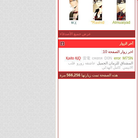
м.χ
Rashid*
Almuaiyad
عرض جميع الأصدقاء
آخر الزوار
اخر زوار الصفحة 10:
Қaito ҚiḒ
雷電
cяαпя
D0N
eror
M7SN
المشتاق للزمان الجميل
عاشقه زورو
قلب
الانيمي
كامل الهذلي
هذه الصفحة تمت زيارتها
566,256
مرة