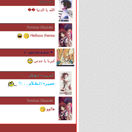
мαєѕтяσ
الله يا الدنيا ��
Tomoya Okazaki
Hellooo theree
☂ ωιnтєя ● кυn .°•
كبرنا يا جدتي
أسـيـر٭ٱلـظـلآم . . .♡
عصيـر٭ٱلـظـلآم . . .♡
Tomoya Okazaki
هالوو