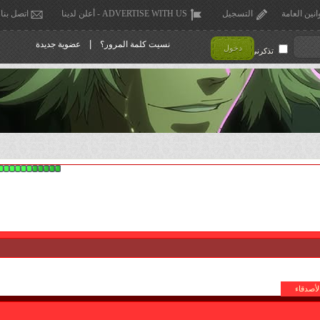
انين العامة
التسجيل
ADVERTISE WITH US - أعلن لدينا
اتصل بنا
|
نسيت كلمة المرور؟
عضوية جديدة
دخول
تذكرني !
لأصدقاء