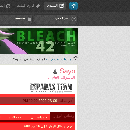
المنتدى
قارئ المانجا
القو
منتديات العاشق
>
الملف الشخصي لـ Sayo
Sayo
الـإشراف العآم ..
آخر نشاط:
09-23-2025
10:00 PM
رسائل الزوار
معلومات عني
الاحصائيات
ا
عرض رسائل الزوار 1 إلى
10
من
9681