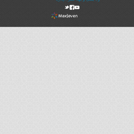
rel="nofollow"