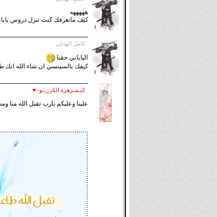
هههههه
كيف مانعرفك كنت تنزل دروس يابان
كامل الهذلي
الياباني حقنا
كيفك يالسينسي ان شاء الله انك ط
كيـمـزهرة الكرزــو~♥
علينا وعليكم يارب تقبل الله منا وم