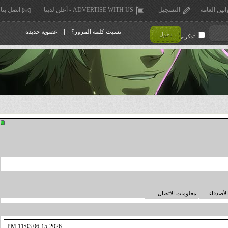
انين العامة
التسجيل
ADVERTISE WITH US - أعلن لدينا
اتصل بنا
|
نسيت كلمة المرور؟
عضوية جديدة
دخول
تذكرني !
الأصدقاء
معلومات الاتصال
11:03 PM
06-15-2026