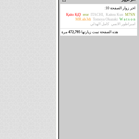
اخر زوار الصفحة 10:
Қaito ҚiḒ
eror
ITACHI,
Kaitou Kun
M7SN
MR.als3di
Tomoya Okazaki
W a t s o n
امبراطور الانمي
كامل الهذلي
هذه الصفحة تمت زيارتها
472,795
مرة