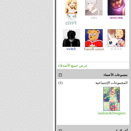
nabz
αвɒєʟнαĸ
ĽŨҒҒŶ
switch
d ✰ α α
YasseR-sensei
عرض جميع الأصدقاء
مجموعات الأعضاء
المجموعات الإجتماعية:
(1)
students&Designers
آخر الزوار