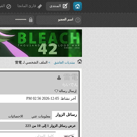
المنتدى
قارئ المانجا
القو
منتديات العاشق
>
الملف الشخصي لـ 雷電
雷電
らいでん
إرسال رسالة
آخر نشاط:
05-12-2026
02:56 PM
رسائل الزوار
معلومات عني
الاحصائيات
عرض رسائل الزوار 1 إلى
10
من
223
كامل الهذلي