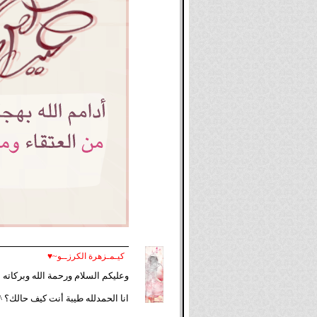
كيـمـزهرة الكرزــو~♥
وعليكم السلام ورحمة الله وبركاته
انا الحمدلله طيبة أنت كيف حالك؟ 