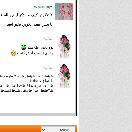
♥ѕαʀαмooη♥
الا تذكرتها كيف ما اذكر ايام والله
انا بخير اتمنى تكوني بخير ايضا
شكولا
يؤؤ تحول طلاسم
مدري نسيت ايش كتبت
شكولا
ط«ط§ظ†ظٹظ‡
ظ…ط¹ظ„
ط*ظٹظ†ط§ ظ‡ظ‡ظ‡ظ‡ظ‡ظ‡