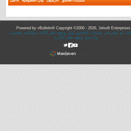
منتديات العاشق
-
الأرشيف
-
بيان الخصوصية
-
الأعلى
Powered by vBulletin® Copyright ©2000 - 2026, Jelsoft Enterprises 
ُكتب أو يُنشر في منتديات العاشق يُمثل وجهة نظر الكاتب والناشر فحسب،
ولا يمثل وجهه نظر الإدارة
rel="nofollow"