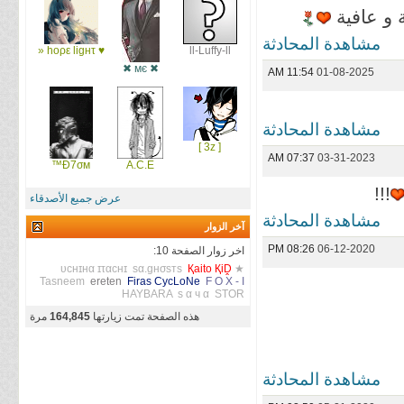
ة و عافية
مشاهدة المحادثة
♥ hoρε ligʜτ «
ll-Luffy-ll
✖ мє ✖
11:54 AM
01-08-2025
مشاهدة المحادثة
[ 3z ]
07:37 AM
03-31-2023
Đ7σм™
A.C.E
!!!
عرض جميع الأصدقاء
مشاهدة المحادثة
آخر الزوار
08:26 PM
06-12-2020
اخر زوار الصفحة 10:
υcнɪнα ɪταcнɪ
ѕα.gнσѕтѕ
Қaito ҚiḒ
★
Tasneem
ereten
Firas CycLoNe
F O X - I
HAYBARA
s α ч α
STOR
هذه الصفحة تمت زيارتها
164,845
مرة
مشاهدة المحادثة