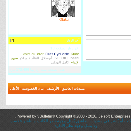
Otaku
آخر الزوار
اخر زوار الصفحة 10:
ℓєℓσυcн
eror
Firas CycLoNe
Kudo
Tosshi
SOLO01
أبوطلال
القاىْد كيوراكو
سهم
الإبداع
كامل الهذلي
هذه الصفحة تمت زيارتها
172,496
مرة
منتديات العاشق
-
الأرشيف
-
بيان الخصوصية
-
الأعلى
Powered by vBulletin® Copyright ©2000 - 2026, Jelsoft Enterprises 
ُكتب أو يُنشر في منتديات العاشق يُمثل وجهة نظر الكاتب والناشر فحسب،
ولا يمثل وجهه نظر الإدارة