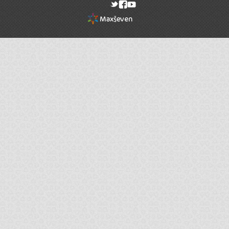
rel="nofollow"