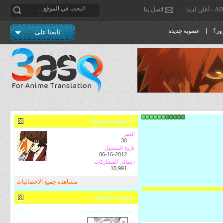
دينا
اتصل بنا
|
ور؟
عضوية جديدة
تابعنا على
الاحصائيات البسيطة
العمر
30
تاريخ التسجيل
06-16-2012
إجمالي المشاركات
10,991
مشاهدة جميع الاحصائيات
مجموعات الأعضاء
المجموعات الإجتماعية:
(1)