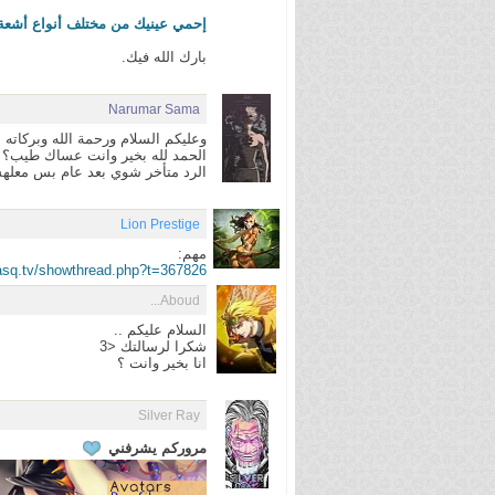
إحمي عينيك من مختلف أنواع أشعة الحاس
بارك الله فيك.
Narumar Sama
وعليكم السلام ورحمة الله وبركاته
الحمد لله بخير وانت عساك طيب؟
الرد متأخر شوي بعد عام بس معلهش
Lion Prestige
مهم:
3asq.tv/showthread.php?t=367826
Aboud...
السلام عليكم ..
شكرا لرسالتك <3
انا بخير وانت ؟
Silver Ray
مروركم يشرفني