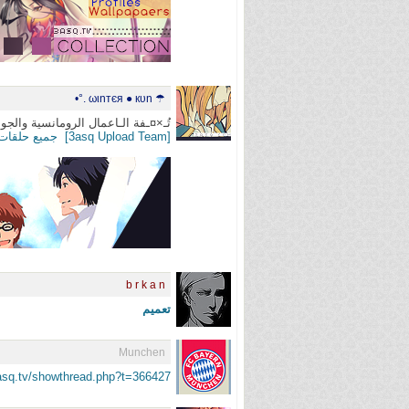
☂ ωιnтєя ● кυn .°•
تُـ×¤ـفة الـاعمال الرومانسية وال
[3asq Upload Team] ‏ جميع حلقات أنمي Hachimitsu to Clover بلوراي
b r k a n
تعميم
Munchen
asq.tv/showthread.php?t=366427