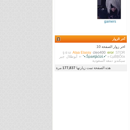
gamers
آخر الزوار
اخر زوار الصفحة 10:
ş α ω
Alaa Elassy
cleo400
eror
STOR
»∙ĽµḂḄǑċĸ∙«
°•.Šρaяţáćüś.•°
أبوطلال
جير
سيكندو
دمعه السعودية
هذه الصفحة تمت زيارتها
177,837
مرة