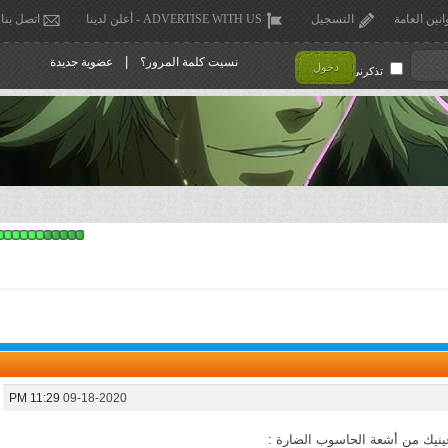
انين العامة
التسجيل
ADVERTISE WITH US - أعلن لدينا
اتصل بنا
|
نسيت كلمة المرور؟
عضوية جديدة
دخول
تذكرني !
11:29 PM
09-18-2020
عينيك من أشعة الحاسوب الضارة :