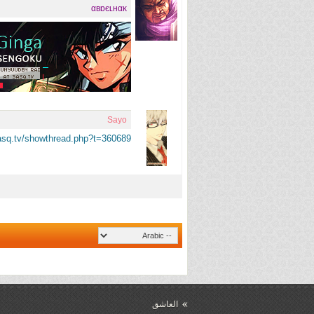
αвɒєʟнαĸ
Sayo
asq.tv/showthread.php?t=360689
العاشق