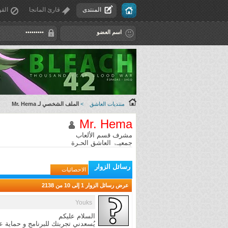
المنتدى
قارئ المانجا
القو
منتديات العاشق
>
الملف الشخصي لـ Mr. Hema
Mr. Hema
مشرف قسم الألعاب
جمعيـۃ العاشق الحـرة
رسائل الزوار
الاحصائيات
عرض رسائل الزوار 1 إلى
10
من
2138
Youks
السلام عليكم
يُسعدني تجربتك للبرنامج و حماية 