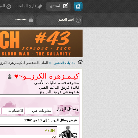
المنتدى
قارئ المانجا
القو
منتديات العاشق
>
الملف الشخصي لـ كيـمـزهرة الكرزـ
كيـمـزهرة الكرزــو~♥
مشرفة قسم طلبات الأنمي
قائدة فريق الدعم الفني
عضوة في فريق البرامج
رسائل الزوار
معلومات عني
الاحصائيات
عرض رسائل الزوار 1 إلى
10
من
2362
M7SN