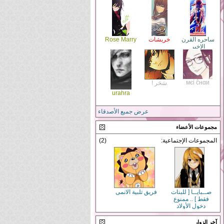
ساحره القرن
خربشات
Rose Marry
الاخير
мєί ĉнαи
سَحَر !
urahra
عرض جميع الأصدقاء
مجموعات الأعضاء
المجموعات الإجتماعية:
(2)
صــبايــا [ للبنات
فريق تلبية الانمى
فقط ] .. ممنوع
دخول الأولاد
آخر الزوار