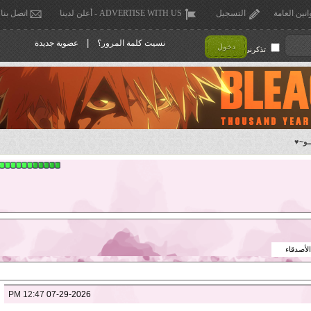
انين العامة
التسجيل
ADVERTISE WITH US - أعلن لدينا
اتصل بنا
|
نسيت كلمة المرور؟
عضوية جديدة
دخول
تذكرني !
ـو~♥
الأصدقاء
12:47 PM
07-29-2026