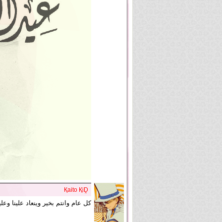
Қaito ҚiḒ
كل عام وانتم بخير وينعاد علينا وعل