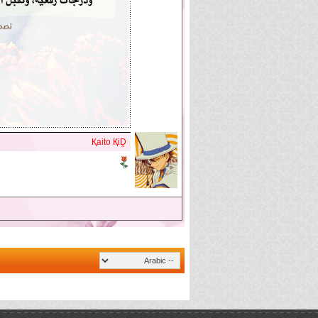
Қaito ҚiḒ