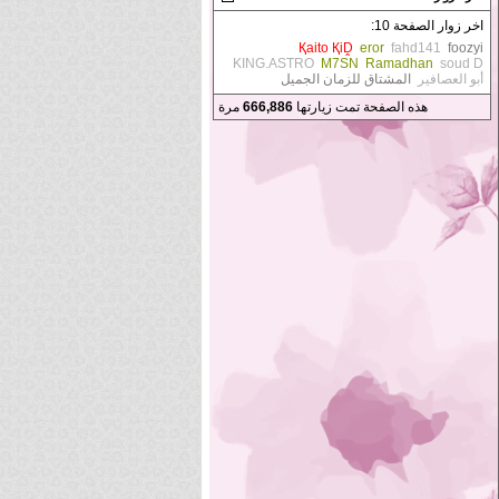
اخر زوار الصفحة 10:
Қaito ҚiḒ
eror
fahd141
foozyi
KING.ASTRO
M7SN
Ramadhan
soud D
أبو العصافير
المشتاق للزمان الجميل
هذه الصفحة تمت زيارتها
666,886
مرة