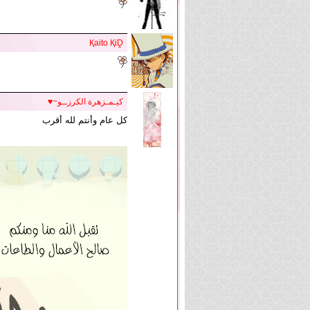
Қaito ҚiḒ
كيـمـزهرة الكرزــو~♥
كل عام وأنتم لله أقرب