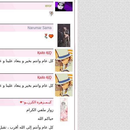
eror
Narumar Sama
Қaito ҚiḒ
كل عام وانتم بخير و ينعاد علينا و
Қaito ҚiḒ
كل عام وانتم بخير و ينعاد علينا و
كيـمـزهرة الكرزــو~♥
زوار ملفي الكرام
حياكم الله
كل عام وأنتم إلى الله أقرب ، تقبل