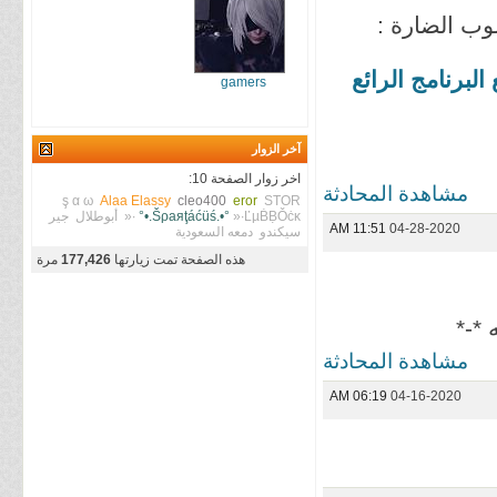
وب الضارة :
برنامج الرائع
gamers
آخر الزوار
اخر زوار الصفحة 10:
مشاهدة المحادثة
ş α ω
Alaa Elassy
cleo400
eror
STOR
»∙ĽµḂḄǑċĸ∙«
°•.Šρaяţáćüś.•°
أبوطلال
جير
11:51 AM
04-28-2020
سيكندو
دمعه السعودية
هذه الصفحة تمت زيارتها
177,426
مرة
*-*
مشاهدة المحادثة
06:19 AM
04-16-2020