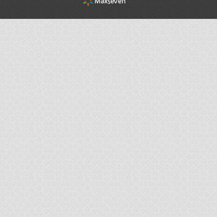
rel="nofollow"