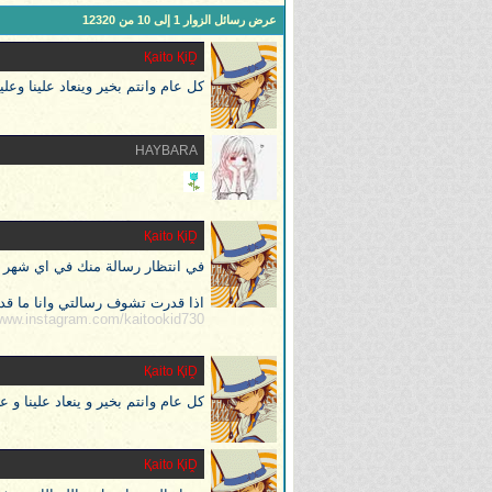
عرض رسائل الزوار 1 إلى
10
من
12320
Қaito ҚiḒ
كل عام وانتم بخير وينعاد علينا وعل
HAYBARA
Қaito ҚiḒ
في انتظار رسالة منك في اي شهر
اذا قدرت تشوف رسالتي وانا ما قد
www.instagram.com/kaitookid730/
Қaito ҚiḒ
كل عام وانتم بخير و ينعاد علينا و
Қaito ҚiḒ