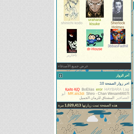
urahara
shinichi kodo
Sherlock
kisuke
Holmes
3bbasFadhil
dr-House
تاخازير
عرض جميع الأصدقاء
آخر الزوار
اخر زوار الصفحة 10:
Қaito ҚiḒ
BoElias
eror
HAYBARA
Lag
Wesam6607t
Shiro - Chan
MR.als3di
أبو
العصافير
المشتاق للزمان الجميل
هذه الصفحة تمت زيارتها
1,020,413
مرة