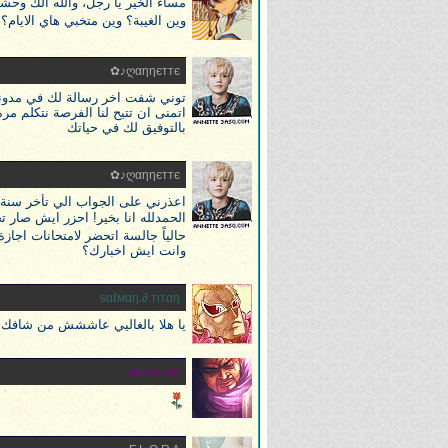
مساء الخير يا رجل، والله الك وحش
وين الغيبة؟ وين متخبي هاي الايا
ღαηηєттє♪✿
توني شفت اخر رسالة لك في مدونتك
اتمنى ان تتيح لنا الفرصة نتكلم مر
بالتوفيق لك في حياتك
ღαηηєттє♪✿
اعذرني على الجواب الي تأخر سنة تقر
الحمدلله انا بخير! احزر ايش صار 
حالياً جالسة اتحضر لامتحانات اجازة 
وانت ايش اخبارك؟
ѕαℓмαη.∂.тιтαη
يا هلا بالغاليي عاششش من شافك،
αвɒєʟнαĸ