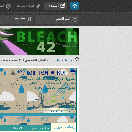
المنتدى
قارئ المانجا
القو
منتديات العاشق
>
الملف الشخصي لـ ☂ ωιnтєя ● кυn .°•
☂ ωιnтєя ● кυn .°•
مَسؤول فريق تلبية طلبات الأنمي
مُشــرف قسم نقاشات الأنمي
عضو جمعية العاشق الحُرة
رسائل الزوار
معلومات عني
الاحصائيات
ا