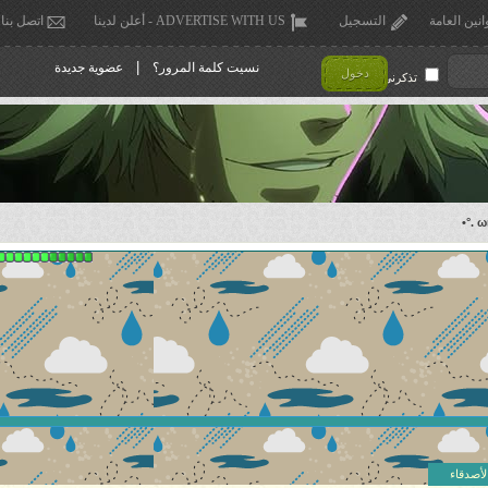
انين العامة
التسجيل
ADVERTISE WITH US - أعلن لدينا
اتصل بنا
|
نسيت كلمة المرور؟
عضوية جديدة
دخول
تذكرني !
لأصدقاء