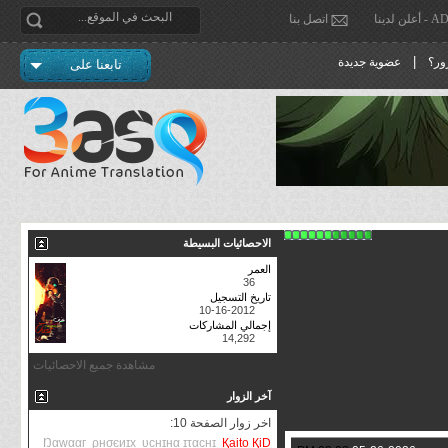
دينا
اتصل بنا
|
ور؟
عضوية جديدة
تابعنا على
الاحصائيات البسيطة
العمر
36
تاريخ التسجيل
10-16-2012
إجمالي المشاركات
14,292
مشاهدة جميع الاحصائيات
آخر الزوار
اخر زوار الصفحة 10:
Ŋαwααг
ρнσєиɪx
υcнɪнα ɪταcнɪ
Қaito ҚiḒ