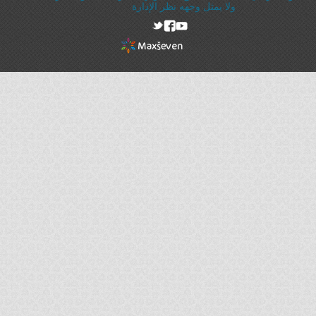
ولا يمثل وجهه نظر الإدارة
rel="nofollow"