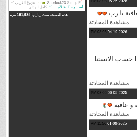
08:08 PM
05-26-2026
S n ! p E r.
Sherlock23
eror
»رُﯚحْ آلغَريب.°•
أسـيـر٭ٱلـظـلآم . . .♡
كامل الهذلي
عافية يا رب
هذه الصفحة تمت زيارتها
161,985
مرة
مشاهدة المحادثة
08:03 PM
04-19-2026
 حساب الانستنا
مشاهدة المحادثة
08:05 PM
06-05-2025
ة و عافية
مشاهدة المحادثة
11:56 AM
01-08-2025