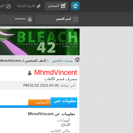
المنتدى
قارئ المانجا
القو
منتديات العاشق
>
الملف الشخصي لـ MhmdVincent
MhmdVincent
مشرف قسم الألعاب
آخر نشاط:
06-05-2026
01:52 PM
معلومات عني
الاحصائيات
معلومات عن MhmdVincent
الهوايات
الإنتاج
مكان الإقامة