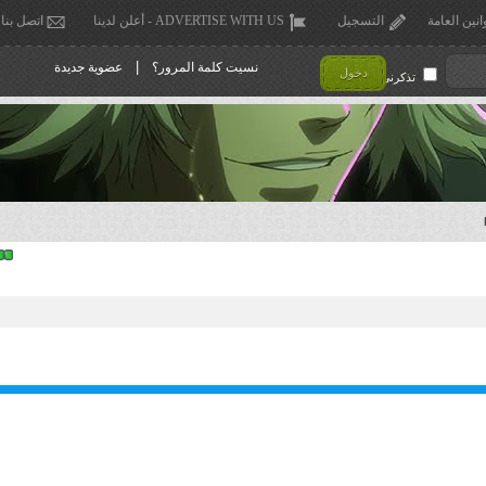
انين العامة
التسجيل
ADVERTISE WITH US - أعلن لدينا
اتصل بنا
|
نسيت كلمة المرور؟
عضوية جديدة
دخول
تذكرني !