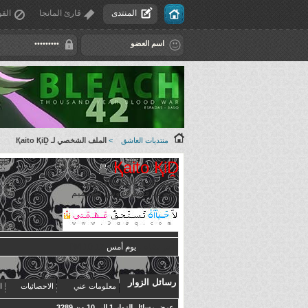
المنتدى
قارئ المانجا
القو
منتديات العاشق
>
الملف الشخصي لـ Қaito ҚiḒ
Қaito ҚiḒ
عضو فريق الأفلام الأجنبية
مشرف قسم دروس التصميم
آخر نشاط:
يوم أمس
10:12 PM
رسائل الزوار
معلومات عني
الاحصائيات
ا
عرض رسائل الزوار 1 إلى
10
من
3289