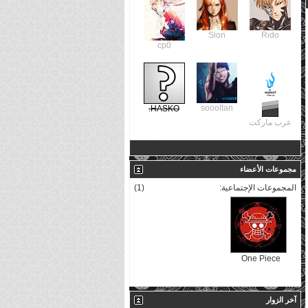
Sion
Rιdo
cp0
soooltan
HASKO.
عرب ماركت
عرض جميع الأصدقاء
مجموعات الأعضاء
المجموعات الإجتماعية:
(1)
One Piece
آخر الزوار