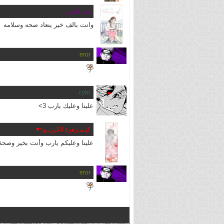
حلم القمر
وانت بالف خير ينعاد صحه وسلامه
eror
cybr
علينا وعليك يارب 3>
كيـمـزهرة الكرزــو~♥
علينا وعليكم يارب وأنت بخير وصحة 
eror