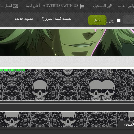
انين العامة
التسجيل
ADVERTISE WITH US - أعلن لدينا
اتصل بنا
|
نسيت كلمة المرور؟
عضوية جديدة
دخول
تذكرني !
لأصدقاء