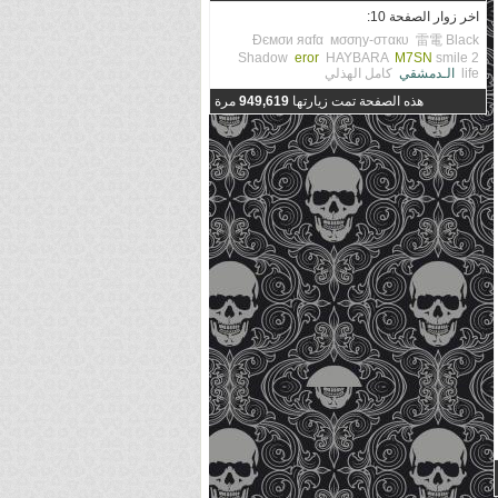
اخر زوار الصفحة 10:
Đємσи яαfα
мσσηу-σтαкυ
雷電
Black
Shadow
eror
HAYBARA
M7SN
smile 2
life
الـدمشقي
كامل الهذلي
هذه الصفحة تمت زيارتها
949,619
مرة