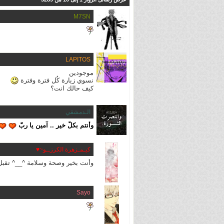
M7SN
LAPITOS
موجودين
نسوي زيارة كُل فترة وفترة
كيف حالك انت؟
الـدمشقي
وأنتم بكلّ خير .. آمين يا ربّ
كيـمـزهرة الكرزــو~♥
وأنت بخير وصحة وسلامة ^__^ تقبل ا
Sayo