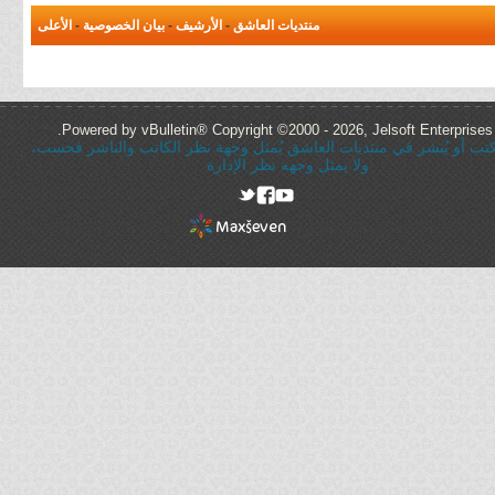
منتديات العاشق
-
الأرشيف
-
بيان الخصوصية
-
الأعلى
Powered by vBulletin® Copyright ©2000 - 2026, Jelsoft Enterprises 
ُكتب أو يُنشر في منتديات العاشق يُمثل وجهة نظر الكاتب والناشر فحسب،
ولا يمثل وجهه نظر الإدارة
rel="nofollow"