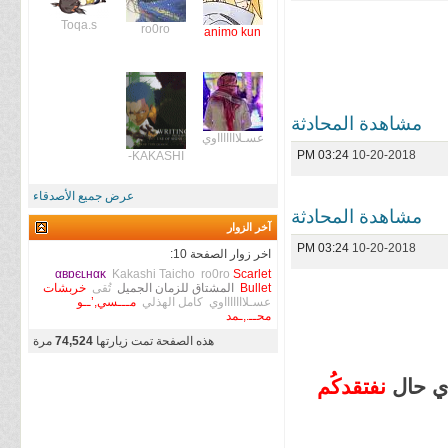
Toqa.s
ro0ro
animo kun
مشاهدة المحادثة
عسـلاااااااوي
03:24 PM
10-20-2018
KAKASHI-
عرض جميع الأصدقاء
مشاهدة المحادثة
آخر الزوار
03:24 PM
10-20-2018
اخر زوار الصفحة 10:
αвɒєʟнαĸ
Kakashi Taicho
ro0ro
Scarlet
Bullet
المشتاق للزمان الجميل
تُقى
خربشات
عسـلاااااااوي
كامل الهذلي
مـــسي,’ــو
محــ.,ـمد
هذه الصفحة تمت زيارتها
74,524
مرة
بأي حال
نفتقدكُم