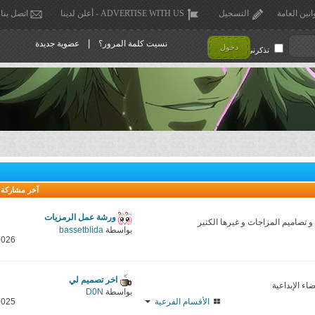
انين العامة
التسجيل
ADVERTISE WITH US - أعلن لدينا
اتصل بنا
|
نسيت كلمة المرور؟
عضوية جديدة
دخول
تذكرني !
آخر مشاركة
ورشة عمل الرمزيات
تصاميم المزاجات و غيرها الكثير
بواسطة
bassetblida
2026
اخر تصميم لي
ء الإبداعية
بواسطة
D0N
الأقسام الفرعية
2025