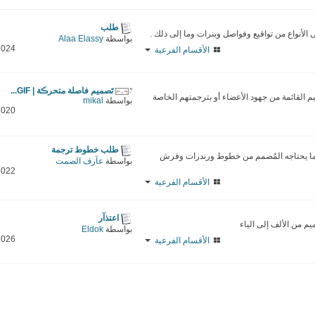
طلب
لأنواع من تواقيع وفواصل وبنرات وما إلى ذلك .
بواسطة
Alaa Elassy
2024
الأقسام الفرعية
تَصميم فاصلة متحرڪة | GIF...
القائمة من جهود الأعضاء أو بترجمتهم الخاصة
بواسطة
mikal
2020
طلب خطوط ترجمة
ما يحتاجه المُصمم من خطوط ورندرات وفرش
بواسطة
عآزف الصمت
2022
الأقسام الفرعية
اعتذآر
م من الألف إلى الياء
بواسطة
Eldok
2026
الأقسام الفرعية