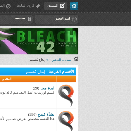
المنتدى
قارئ المانجا
القو
منتديات العاشق
>
إبداع مُصمم
الأقسام الفرعية
: إبداع مُصمم
المنتدى
ابدع معنا
(29)
قسم لورشات عمل التصاميم كالدعوية و 
نشأة مُبدع
(156)
هذا القسم مُخصص لعرض تصاميم الأعضا