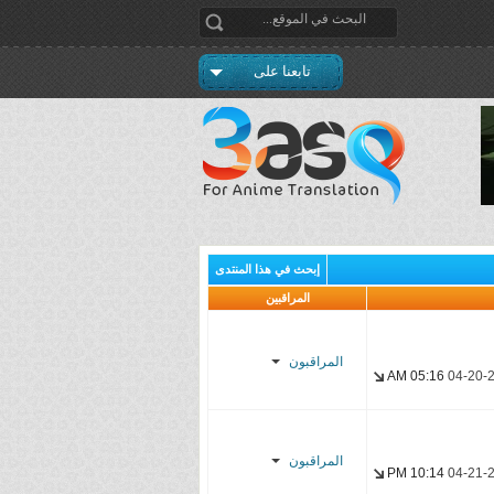
تابعنا على
إبحث في هذا المنتدى
المراقبين
المراقبون
05:16 AM
04-20-
f α н α ɒ
Rashid*
المراقبون
10:14 PM
04-21-
cybr