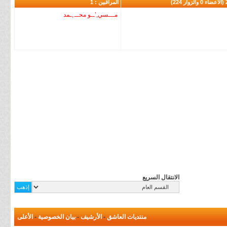
224)
المراقبين : 1
مـــسي,’ــو محــ.,ـمد
الانتقال السريع
منتديات العاشق
-
الأرشيف
-
بيان الخصوصية
-
الأعلى