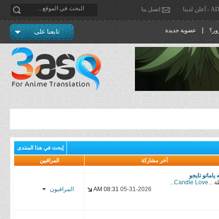
دينا
اتصل بنا
|
ور؟
عضوية جديدة
تابعنا على
إبحث في هذا المنتدى
آخر مشاركة
المراقبين
ياماتو تايجو
ة
...Candle Love...
05-31-2026
08:31 AM
المراقبون
مـــسي,’ــو
محــ.,ـمد