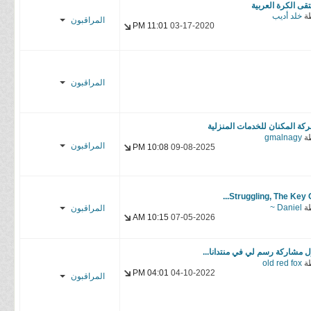
تقى الكرة العربية
ة
خلد أديب
المراقبون
11:01 PM
03-17-2020
مـــسي,’ــو
محــ.,ـمد
المراقبون
مـــسي,’ــو
محــ.,ـمد
كة المكنان للخدمات المنزلية
ة
gmalnagy
المراقبون
10:08 PM
09-08-2025
مـــسي,’ــو
محــ.,ـمد
Struggling, The Key Of.
ة
Daniel ~
المراقبون
10:15 AM
07-05-2026
مـــسي,’ــو
محــ.,ـمد
ل مشاركة رسم لي في منتدانا...
ة
old red fox
04:01 PM
04-10-2022
المراقبون
مـــسي,’ــو