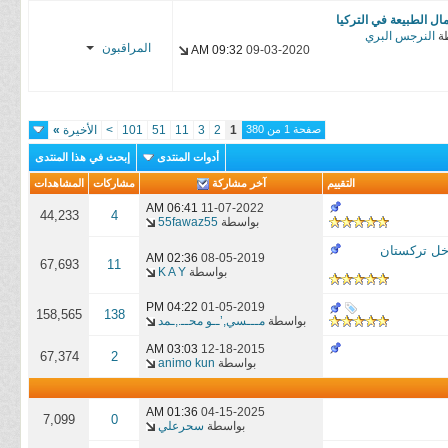
محــ.,ـمد
ال الطبيعة في التركيا
ة
النرجس البري
المراقبون
09:32 AM
09-03-2020
مـــسي,’ــو
محــ.,ـمد
صفحة 1 من 380
1
2
3
11
51
101
>
الأخيرة
»
أدوات المنتدى
إبحث في هذا المنتدى
التقييم
آخر مشاركة
مشاركات
المشاهدات
06:41 AM
11-07-2022
44,233
4
بواسطة
55fawaz55
Vice  عن الإيغور من داخل تركستان
02:36 AM
08-05-2019
67,693
11
بواسطة
K A Y
04:22 PM
01-05-2019
158,565
138
بواسطة
مـــسي,’ــو محــ.,ـمد
03:03 AM
12-18-2015
67,374
2
بواسطة
animo kun
01:36 AM
04-15-2025
7,099
0
بواسطة
سحرعلي