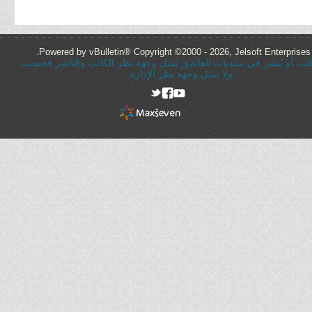
Powered by vBulletin® Copyright ©2000 - 2026, Jelsoft Enterprises 
ُكتب أو يُنشر في منتديات العاشق يُمثل وجهة نظر الكاتب والناشر فحسب،
ولا يمثل وجهه نظر الإدارة
rel="nofollow"