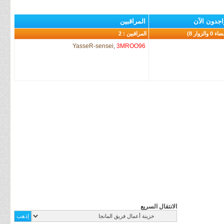
اجدون الآن
المراقبين
المراقبين : 2
YasseR-sensei
,
3MROO96
الانتقال السريع