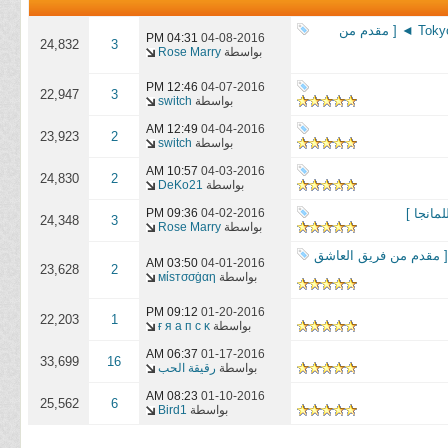
● حصريا على العاشق ● اعادة رفع المجلدات الثلاث الاولى من المانجا الاسطورية Tokyo Ghoul ◄ [ مقدم من
04:31 PM
04-08-2016
24,832
3
بواسطة
Rose Marry
12:46 PM
04-07-2016
22,947
3
بواسطة
switch
12:49 AM
04-04-2016
23,923
2
بواسطة
switch
10:57 AM
04-03-2016
24,830
2
بواسطة
DeKo21
09:36 PM
04-02-2016
24,348
3
بواسطة
Rose Marry
[ مقدم من فريق العاشق
03:50 AM
04-01-2016
23,628
2
بواسطة
мίѕтσσġαη
09:12 PM
01-20-2016
22,203
1
بواسطة
ғ я a п c κ
06:37 AM
01-17-2016
33,699
16
بواسطة
رقيقة الحب
08:23 AM
01-10-2016
25,562
6
بواسطة
Bird1