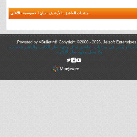
منتديات العاشق
-
الأرشيف
-
بيان الخصوصية
-
الأعلى
Powered by vBulletin® Copyright ©2000 - 2026, Jelsoft Enterprises 
ُكتب أو يُنشر في منتديات العاشق يُمثل وجهة نظر الكاتب والناشر فحسب،
ولا يمثل وجهه نظر الإدارة
rel="nofollow"