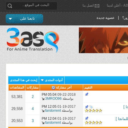
دينا
اتصل بنا
|
ور؟
عضوية جديدة
تابعنا على
أدوات المنتدى
إبحث في هذا المنتدى
التقييم
آخر مشاركة
مشاركات
المشاهدات
05:04 PM
09-22-2018
53,381
2
بواسطة
3MROO96
12:05 PM
01-19-2017
29,558
4
بواسطة
farstorrent
مانجا ]
01-19-2017
12:04 PM
20,553
3
بواسطة
farstorrent