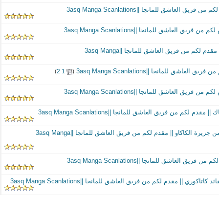
‏
)
2
1
(
الفصل 897: خطة بيكومز للهروب من جزيرة الكاكاو || مقدم لكم من فريق العاشق للمانجا ||3asq Manga