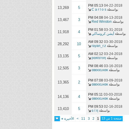
05:13 PM
04-22-2018
13,269
5
بواسطة
C a r l o s
04:08 PM
04-13-2018
13,467
3
بواسطة
Red Winston
01:58 PM
03-31-2018
11,918
4
بواسطة
أيشن كروساكي
09:32 AM
03-30-2018
28,292
10
بواسطة
rayan_r.z
02:12 AM
03-24-2018
13,135
5
بواسطة
pαяisтoη
08:46 PM
03-16-2018
12,505
3
بواسطة
αвɒєєʟнαĸ
07:08 PM
03-09-2018
13,365
2
بواسطة
αвɒєєʟнαĸ
05:11 PM
03-03-2018
14,136
4
بواسطة
αвɒєєʟнαĸ
09:53 PM
02-16-2018
13,410
5
بواسطة
ɢ ί η
صفحة 1 من 13
1
2
3
11
>
الأخيرة
»