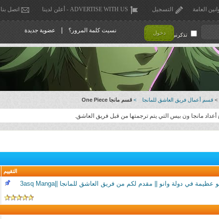
انين العامة
التسجيل
ADVERTISE WITH US - أعلن لدينا
اتصل بنا
|
نسيت كلمة المرور؟
عضوية جديدة
دخول
تذكرني !
>
قسم أعمال فريق العاشق للمانجا
>
قسم مانجا One Piece
أعداد مانجا ون بيس التي يتم ترجمتها من قبل فريق العاشق.
التقييم
الفصل 916: مصارعة سومو عظيمة في دولة وانو || مقدم لكم من فريق العاشق للمانجا ||3asq Manga