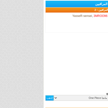
المراقبين
المراقبين : 2
YasseR-sensei
,
3MROO96
ع