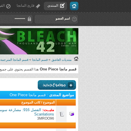
المنتدى
قارئ المانجا
القو
منتديات العاشق
>
قسم المانجا
>
قسم المانجا المترجمة
قسم مانجا One Piece
هذا القسم يحتوي على جميع 
مواضيع المنتدى
: قسم مانجا One Piece
الموضوع
/
كاتب الموضوع
مثبــت:
Scanlations
3MROO96