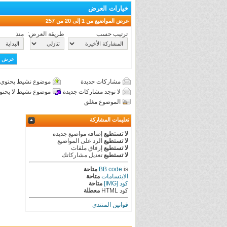
خيارات العرض
عرض المواضيع من 1 إلى 20 من 257
ترتيب حسب
طريقة العرض:
منذ
مشاركات جديدة
موضوع نشيط يحتوي 
لا توجد مشاركات جديدة
موضوع نشيط لا يحتو
الموضوع مغلق
تعليمات المشاركة
لا تستطيع
إضافة مواضيع جديدة
لا تستطيع
الرد على المواضيع
لا تستطيع
إرفاق ملفات
لا تستطيع
تعديل مشاركاتك
is
BB code
متاحة
الابتسامات
متاحة
كود [IMG]
متاحة
كود HTML
معطلة
قوانين المنتدى