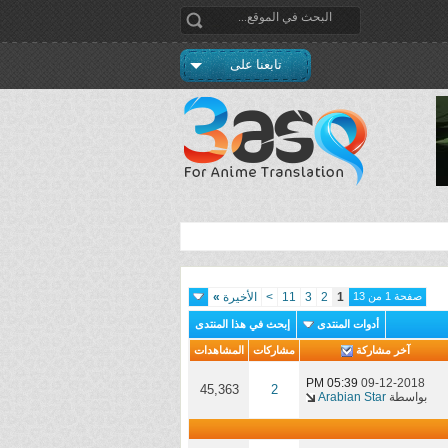
تابعنا على
صفحة 1 من 13
1
2
3
11
>
الأخيرة
»
أدوات المنتدى
إبحث في هذا المنتدى
آخر مشاركة
مشاركات
المشاهدات
05:39 PM
09-12-2018
45,363
2
بواسطة
Arabian Star