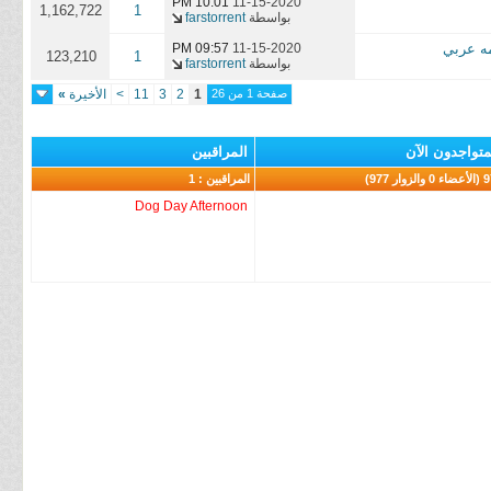
10:01 PM
11-15-2020
1,162,722
1
بواسطة
farstorrent
09:57 PM
11-15-2020
123,210
1
بواسطة
farstorrent
صفحة 1 من 26
1
2
3
11
>
الأخيرة
»
متواجدون الآن
المراقبين
لزوار 977)
المراقبين : 1
Dog Day Afternoon