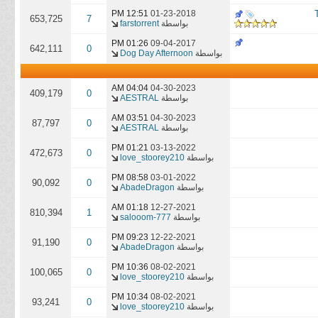
12:51 PM
01-23-2018
653,725
7
بواسطة
farstorrent
01:26 PM
09-04-2017
642,111
0
بواسطة
Dog Day Afternoon
04:04 AM
04-30-2023
409,179
0
بواسطة
AESTRAL
03:51 AM
04-30-2023
87,797
0
بواسطة
AESTRAL
01:21 PM
03-13-2022
472,673
0
بواسطة
love_stoorey210
08:58 PM
03-01-2022
90,092
0
بواسطة
AbadeDragon
01:18 AM
12-27-2021
810,394
1
بواسطة
salooom-777
09:23 PM
12-22-2021
91,190
0
بواسطة
AbadeDragon
10:36 PM
08-02-2021
100,065
0
بواسطة
love_stoorey210
10:34 PM
08-02-2021
93,241
0
بواسطة
love_stoorey210