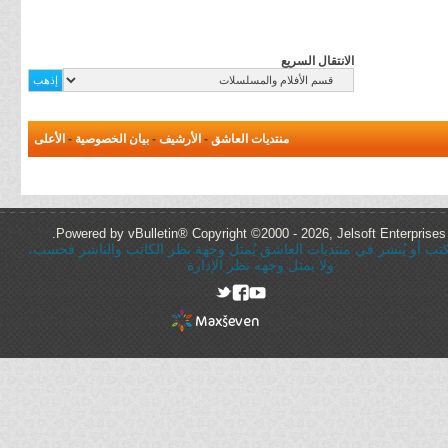
الانتقال السريع
منتديات العاشق
-
الأرشيف
-
بيان الخصوصية
-
الأعلى
Powered by vBulletin® Copyright ©2000 - 2026, Jelsoft Enterprises 
ُكتب أو يُنشر في منتديات العاشق يُمثل وجهة نظر الكاتب والناشر فحسب،
ولا يمثل وجهه نظر الإدارة
rel="nofollow"