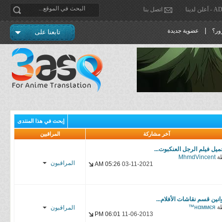
دينا
اتصل بنا
|
ور؟
عضوية جديدة
تابعنا على
إبحث في هذا المنتدى
آخر مشاركة
المراقبين
ميل فيلم الرجل العنكبوت...
ة
MhmdVincent
المراقبون
05:26 AM
03-11-2021
Dog Day
Afternoon
انين قسم نقاشات الأفلام...
ة
нαммєя™
المراقبون
06:01 PM
11-06-2013