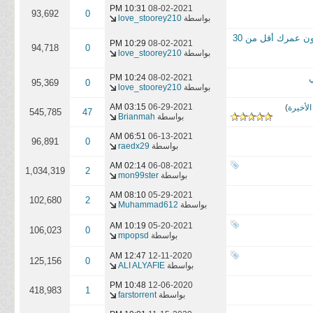
10:31 PM
08-02-2021
93,692
0
بواسطة
love_stoorey210
الدراما Kin Sore wa 30-sai Miman Okotowari no Koi 30 إنه حب يتم رفضه عندما يكون عمرك أقل من 30
10:29 PM
08-02-2021
94,718
0
بواسطة
love_stoorey210
10:24 PM
08-02-2021
95,369
0
بواسطة
love_stoorey210
03:15 AM
06-29-2021
لأخيرة
)
545,785
47
بواسطة
Brianmah
06:51 AM
06-13-2021
96,891
0
بواسطة
raedx29
02:14 AM
06-08-2021
1,034,319
2
بواسطة
mon99ster
08:10 AM
05-29-2021
102,680
2
بواسطة
Muhammad612
10:19 AM
05-20-2021
106,023
0
بواسطة
mpopsd
12:47 AM
12-11-2020
125,156
0
بواسطة
ALI ALYAFIE
10:48 PM
12-06-2020
418,983
1
بواسطة
farstorrent