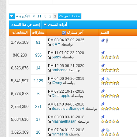
Dog Day
Afternoon
صفحة 1 من 26
1
2
3
11
>
الأخيرة
»
أدوات المنتدى
إبحث في هذا المنتدى
التقييم
آخر مشاركة
مشاركات
المشاهدات
08:04 PM
07-09-2025
1,496,389
91
بواسطة
K A Y
11:07 PM
07-22-2020
840,230
956
بواسطة
5ℓσɒч
12:05 PM
06-21-2020
6,326,876
14
بواسطة
arabcena
04:06 PM
04-20-2019
5,841,597
2,129
بواسطة
IOwny
07:22 PM
10-17-2018
6,774,873
6
بواسطة
Dina-apple
01:40 AM
04-03-2018
2,758,390
271
بواسطة
BeautifuL StrangeR
03:00 PM
03-10-2018
5,634,616
17
بواسطة
Mashaelhasan
07:04 PM
01-28-2018
3,625,369
10
بواسطة
mr.mesha