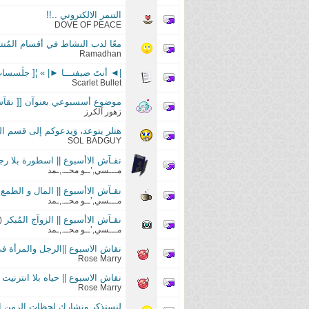
التنمر الالكتروني ..!!
DOVE OF PEACE
معًا لدب النشاط في أقسام المُنت
Ramadhan
|◄ أنتَ ضيفنـــا ►| » ¦[ جڷسسات حۊ
Scarlet Bullet
موضوع أسسبوعي بعنوآن [[ نقآ
زهور آلكرز
هتلر يتوعد، وَيدعوكم إلى قسم الن
SOL BADGUY
نقـآش الاأسبوع || اسطورة بلا رج
مـــسي,’ــو محــ.,ـمد
نقـآش الاأسبوع || المال و الطمع
‏
مـــسي,’ــو محــ.,ـمد
نقـآش الاأسبوع || الزوآج المُبكر
‏
(
مـــسي,’ــو محــ.,ـمد
نقاش الاسبوع ||الرجل والمرأة ف
Rose Marry
نقاش الاسبوع || حياه بلا انترنيت |
Rose Marry
لنستذكر ونشارك لحظات الزمن ال