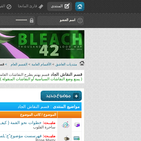
المنتدى
قارئ المانجا
القو
منتديات العاشق
>
الأقسام العامة
>
القسم العام
>
قسم
قسم النقاش الجاد
قسم يهتم بطرح النقاشات العامة 
( يمنع وضع النقاشات السياسية أو النقاشات المنقولة )
مواضيع المنتدى
: قسم النقاش الجاد
الموضوع
/
كاتب الموضوع
مثبــت:
خطوات نحو القمة ( كيف 
ساحرة القلوب
مثبــت:
فهرسسٺ مۋضوع"ج‘ـلساٺ 
Rose Marry