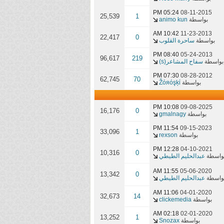
05:24 PM
08-11-2015
25,539
1
بواسطة
animo kun
10:42 AM
11-23-2013
22,417
0
بواسطة
ساحرة القلوب
08:40 PM
05-24-2013
96,617
219
بواسطة
سفاح المشاعر(s)
07:30 PM
08-28-2012
62,745
70
بواسطة
Žόяόşķί
10:08 PM
09-08-2025
16,176
0
بواسطة
gmalnagy
11:54 PM
09-15-2023
33,096
1
بواسطة
rexson
12:28 PM
04-10-2021
10,316
0
واسطة
عبدالحليم الطيطي
11:55 AM
05-06-2020
13,342
0
واسطة
عبدالحليم الطيطي
11:06 AM
04-01-2020
32,673
14
بواسطة
clickemedia
02:18 AM
02-01-2020
13,252
1
بواسطة
Snozax