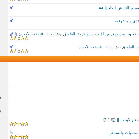
قسم النقاش الجاد || ●●
نتدى و مشرفيه
ِ حاقد وحاسد ومغرض لمُنتديات و فريق العاشق
‏
(
1
2
3
...
الصفحة الأخيرة
)
ات العاشق
‏
(
1
2
3
...
الصفحة الأخيرة
)
ب
ب
 والابناء : ||
‏
)
2
1
(
لمسبات والشتائم