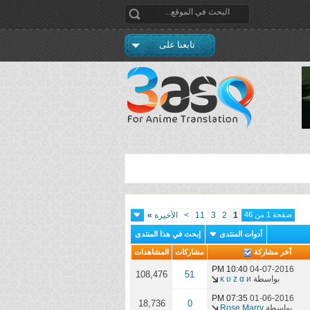
تابعنا على
صفحة 1 من 46
1
2
3
11
>
الأخيرة
»
أدوات المنتدى
إبحث في هذا المنتدى
آخر مشاركة
مشاركات
المشاهدات
10:40 PM
04-07-2016
108,476
51
بواسطة
ĸ υ z α и
07:35 PM
01-06-2016
18,736
0
بواسطة
Rose Marry