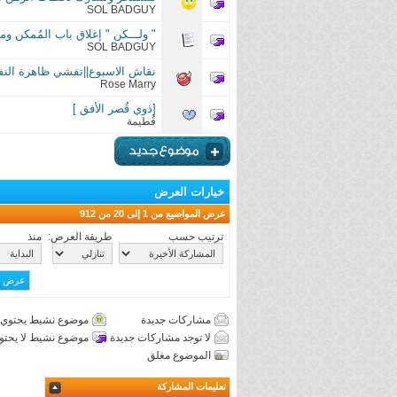
SOL BADGUY
" ولـــكن " إغلاق باب المُمكن وم
SOL BADGUY
نقاش الاسبوع||تفشي ظاهرة النفا
Rose Marry
[ذوي قُصر الأفق ]
فُطيمة
خيارات العرض
عرض المواضيع من 1 إلى 20 من 912
ترتيب حسب
طريقة العرض:
منذ
مشاركات جديدة
موضوع نشيط يحتوي 
لا توجد مشاركات جديدة
موضوع نشيط لا يحتو
الموضوع مغلق
تعليمات المشاركة