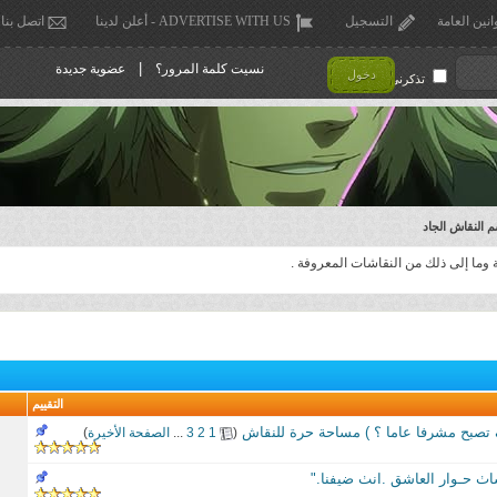
انين العامة
التسجيل
ADVERTISE WITH US - أعلن لدينا
اتصل بنا
|
نسيت كلمة المرور؟
عضوية جديدة
دخول
تذكرني !
 النقاش الجاد
وما إلى ذلك من النقاشات المعروفة .
التقييم
تصبح مشرفا عاما ؟ ) مساحة حرة للنقاش
‏
(
1
2
3
...
الصفحة الأخيرة
)
حـوار العاشق .انٺ ضيفنا."