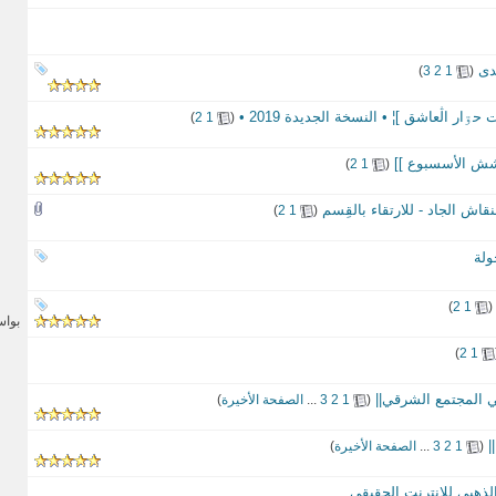
دى
‏
)
3
2
1
(
ار اڷعاشق ]¦ • النسخة الجديدة 2019 •
‏
)
2
1
(
شش الأسسبوع ]]
‏
)
2
1
(
قاش الجاد - للارتقاء بالقِسم
‏
)
2
1
(
ولة
)
2
1
(
بوا
)
2
1
ي المجتمع الشرقي||
‏
(
1
2
3
...
الصفحة الأخيرة
)
|
‏
(
1
2
3
...
الصفحة الأخيرة
)
ذهبي للإنترنت الحقيقي