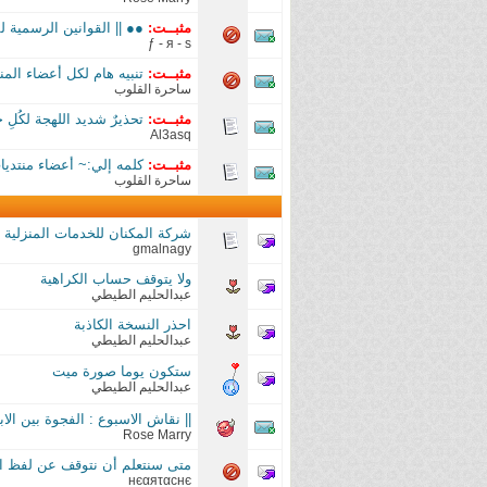
مثبــت:
●● || القوانين الرسمية ل
ƒ - я - ѕ
مثبــت:
تنبيه هام لكل أعضاء الم
ساحرة القلوب
مثبــت:
تحذيرٌ شديد اللهجة لكُل
Al3asq
مثبــت:
كلمه إلي:~ أعضاء منتدي
ساحرة القلوب
شركة المكنان للخدمات المنزلية
gmalnagy
ولا يتوقف حساب الكراهية
عبدالحليم الطيطي
احذر النسخة الكاذبة
عبدالحليم الطيطي
ستكون يوما صورة ميت
عبدالحليم الطيطي
|| نقاش الاسبوع : الفجوة بين الابـاء
Rose Marry
متى سنتعلم أن نتوقف عن لفظ ا
нєαяταcнє