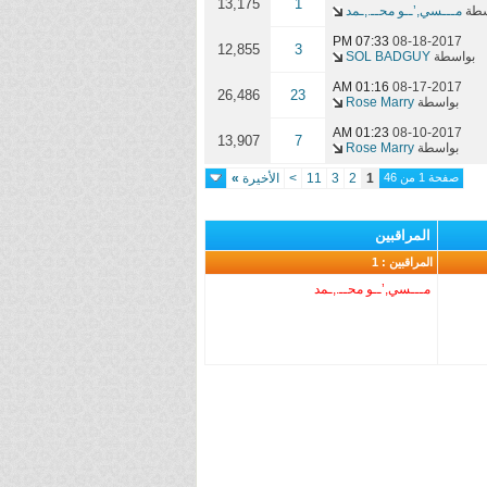
13,175
1
سطة
مـــسي,’ــو محــ.,ـمد
07:33 PM
08-18-2017
12,855
3
بواسطة
SOL BADGUY
01:16 AM
08-17-2017
26,486
23
بواسطة
Rose Marry
01:23 AM
08-10-2017
13,907
7
بواسطة
Rose Marry
صفحة 1 من 46
1
2
3
11
>
الأخيرة
»
المراقبين
المراقبين : 1
مـــسي,’ــو محــ.,ـمد