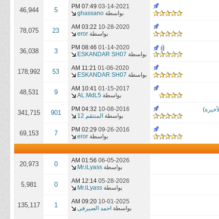
07:49 PM
03-14-2021
46,944
5
بواسطة
ghassano
03:22 AM
10-28-2020
78,075
23
بواسطة
eror
08:46 PM
01-14-2020
36,038
3
بواسطة
ESKANDAR SH07
11:21 AM
01-06-2020
178,992
53
بواسطة
ESKANDAR SH07
10:41 AM
01-15-2017
48,531
9
بواسطة
AL.MdL5
04:32 PM
10-08-2016
أخيرة
)
341,715
901
بواسطة
المنتقم 12
02:29 PM
09-26-2016
69,153
7
بواسطة
eror
01:56 AM
06-05-2026
20,973
0
بواسطة
Mr.iLyass
12:14 AM
05-28-2026
5,981
0
بواسطة
Mr.iLyass
09:20 AM
10-01-2025
135,117
1
بواسطة
احمد الصيرفى