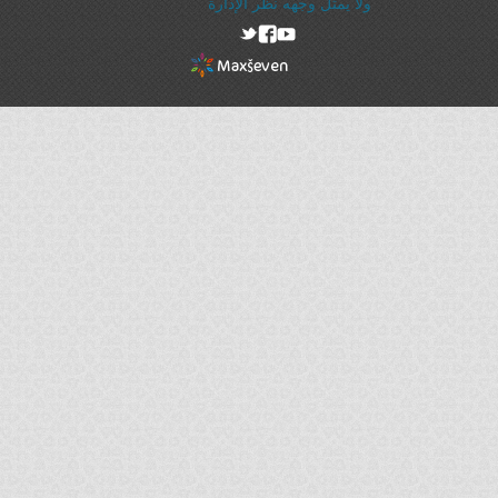
ولا يمثل وجهه نظر الإدارة
rel="nofollow"