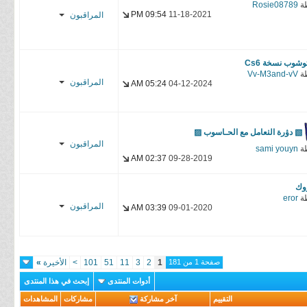
ة
Rosie08789
الكرزــو~♥
09:54 PM
11-18-2021
المراقبون
Mrex
كيـمـزهرة
الكرزــو~♥
وشوب نسخة Cs6
ة
Vv-M3and-vV
المراقبون
05:24 AM
04-12-2024
αrαĸυ
كيـمـزهرة
▧ دۋرة الٺعامل مع الحـاسوب ▨
المراقبون
الكرزــو~♥
ة
sami youyn
02:37 AM
09-28-2019
كيـمـزهرة
الكرزــو~♥
وك
ة
eror
المراقبون
03:39 AM
09-01-2020
كيـمـزهرة
الكرزــو~♥
صفحة 1 من 181
1
2
3
11
51
101
>
الأخيرة
»
أدوات المنتدى
إبحث في هذا المنتدى
التقييم
آخر مشاركة
مشاركات
المشاهدات