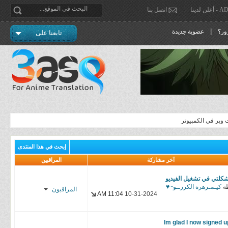
دينا
اتصل بنا
|
ور؟
عضوية جديدة
تابعنا على
وير في الكمبيوتر
إبحث في هذا المنتدى
آخر مشاركة
المراقبين
كلتي في تشغيل الفيديو
ة
كيـمـزهرة الكرزــو~♥
المراقبون
11:04 AM
10-31-2024
Haswell
Im glad I now signed u
كيـمـزهرة