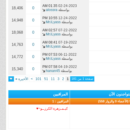
01:35 AM
02-24-2023
18,406
0
بواسطة
alossra
10:55 PM
12-24-2022
14,948
0
بواسطة
Mr.iLyass
02:57 AM
07-22-2022
18,068
0
بواسطة
Mr.iLyass
08:41 AM
07-19-2022
14,763
0
بواسطة
Mr.iLyass
07:53 PM
06-11-2022
14,772
0
بواسطة
Mr.iLyass
07:58 PM
04-19-2022
15,340
0
بواسطة
hanan45
صفحة 1 من 181
1
2
3
11
51
101
>
الأخيرة
»
تواجدون الآن
المراقبين
55)
المراقبين : 1
كيـمـزهرة الكرزــو~♥