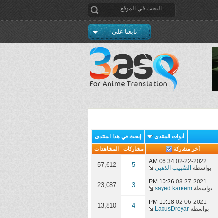
تابعنا على
أدوات المنتدى
إبحث في هذا المنتدى
آخر مشاركة
مشاركات
المشاهدات
06:34 AM
02-22-2022
57,612
5
بواسطة
الصُهيب الذهبي
10:26 PM
03-27-2021
23,087
3
بواسطة
sayed kareem
10:18 PM
02-06-2021
13,810
4
بواسطة
LaxusDreyar