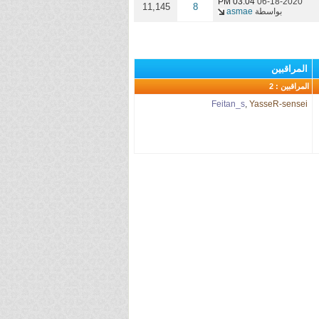
03:04 PM
06-18-2020
11,145
8
بواسطة
asmae
المراقبين
المراقبين : 2
Feitan_s
,
YasseR-sensei