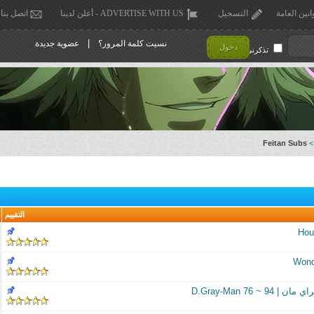
انين العامة
التسجيل
ADVERTISE WITH US - أعلن لدينا
اتصل بنا
|
نسيت كلمة المرور؟
عضوية جديدة
دخول
تذكرني !
Feitan Subs
>
التقييم
Hou
Wonde