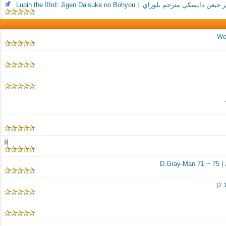
جم بلوراي ∣ Lupin the IIIrd: Jigen Daisuke no Bohyou
Wo
)
2