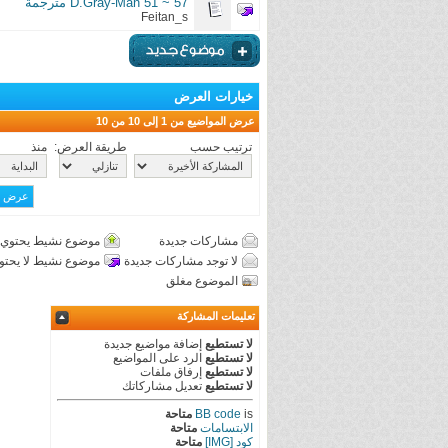
D.Gray-Man 51 ~ 57 مترجمة
Feitan_s
خيارات العرض
عرض المواضيع من 1 إلى 10 من 10
ترتيب حسب
طريقة العرض:
منذ
مشاركات جديدة
موضوع نشيط يحتوي 
لا توجد مشاركات جديدة
موضوع نشيط لا يحتو
الموضوع مغلق
تعليمات المشاركة
لا تستطيع
إضافة مواضيع جديدة
لا تستطيع
الرد على المواضيع
لا تستطيع
إرفاق ملفات
لا تستطيع
تعديل مشاركاتك
is
BB code
متاحة
الابتسامات
متاحة
كود [IMG]
متاحة