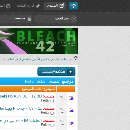
المنتدى
قارئ المانجا
القو
منتديات العاشق
>
قسم الأنمي
>
قسم فرق الفانسب
مواضيع المنتدى
: Feitan Subs
الموضوع
/
كاتب الموضوع
مثبــت:
seki No Kuni 01 ~ 12 BD
Feitan_s
مثبــت:
r Egg Priority – 09 ~ 11
Feitan_s
مثبــت:
الحلقات 94 ~ 76 من دي جراي مان | D.Gray-Man 76 ~ 94
Feitan_s