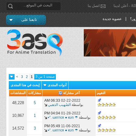
دينا
اتصل بنا
|
ور؟
عضوية جديدة
تابعنا على
صفحة 1 من 3
1
2
3
>
أدوات المنتدى
إبحث في هذا المنتدى
التقييم
آخر مشاركة
مشاركات
المشاهدات
06:33 AM
02-22-2022
48,228
5
بواسطة
الصُهيب الذهبي
04:04 PM
01-28-2022
10,867
1
بواسطة
☂ ωιnтєя ● кυn .°•
05:49 PM
11-06-2021
14,572
3
بواسطة
☂ ωιnтєя ● кυn .°•