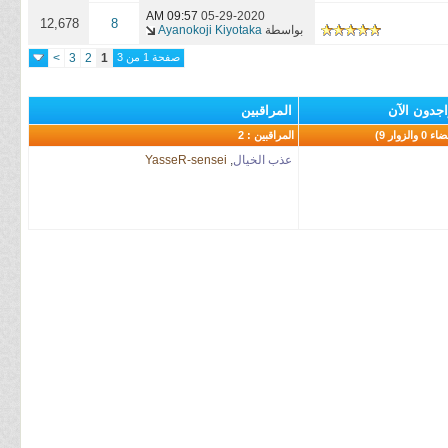
09:57 AM
05-29-2020
12,678
8
بواسطة
Ayanokoji Kiyotaka
صفحة 1 من 3
1
2
3
>
اجدون الآن
المراقبين
المراقبين : 2
عذب الخيال
,
YasseR-sensei