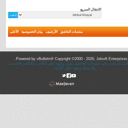
الانتقال السريع
منتديات العاشق
-
الأرشيف
-
بيان الخصوصية
-
الأعلى
Powered by vBulletin® Copyright ©2000 - 2026, Jelsoft Enterprises 
ُكتب أو يُنشر في منتديات العاشق يُمثل وجهة نظر الكاتب والناشر فحسب،
ولا يمثل وجهه نظر الإدارة
rel="nofollow"