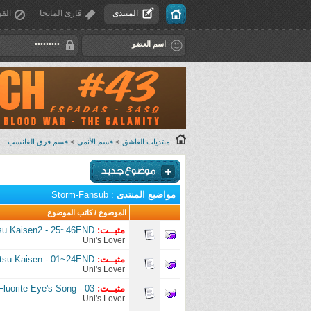
المنتدى
قارئ المانجا
القو
منتديات العاشق
>
قسم الأنمي
>
قسم فرق الفانسب
مواضيع المنتدى
: Storm-Fansub
الموضوع
/
كاتب الموضوع
مثبــت:
Jujutsu Kaisen2 - 25~46END 
Uni's Lover
مثبــت:
Jujutsu Kaisen - 01~24END مت
Uni's Lover
مثبــت:
ivy - Fluorite Eye's Song - 03
Uni's Lover