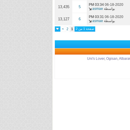
03:34 PM
06-18-2020
13,435
5
بواسطة
asmae
03:31 PM
06-18-2020
13,127
6
بواسطة
asmae
صفحة 1 من 2
1
2
>
Uni's Lover
,
Ogisan
,
Albara