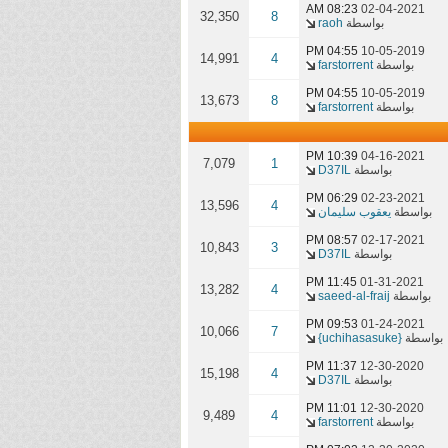
08:23 AM
02-04-2021
32,350
8
بواسطة
raoh
04:55 PM
10-05-2019
14,991
4
بواسطة
farstorrent
04:55 PM
10-05-2019
13,673
8
بواسطة
farstorrent
10:39 PM
04-16-2021
7,079
1
بواسطة
D37IL
06:29 PM
02-23-2021
13,596
4
بواسطة
يعقوب سليمان
08:57 PM
02-17-2021
10,843
3
بواسطة
D37IL
11:45 PM
01-31-2021
13,282
4
بواسطة
saeed-al-fraij
09:53 PM
01-24-2021
10,066
7
بواسطة
{uchihasasuke}
11:37 PM
12-30-2020
15,198
4
بواسطة
D37IL
11:01 PM
12-30-2020
9,489
4
بواسطة
farstorrent