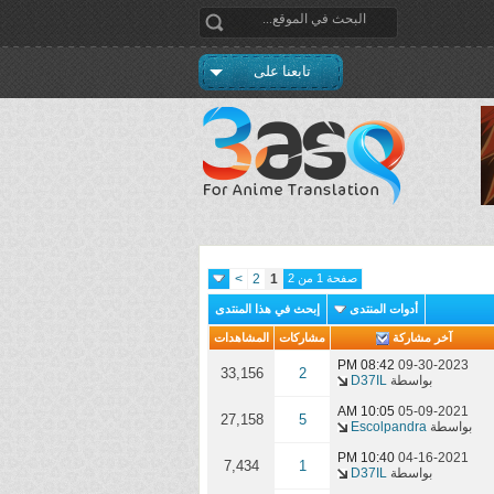
تابعنا على
صفحة 1 من 2
1
2
>
أدوات المنتدى
إبحث في هذا المنتدى
آخر مشاركة
مشاركات
المشاهدات
08:42 PM
09-30-2023
33,156
2
بواسطة
D37IL
10:05 AM
05-09-2021
27,158
5
بواسطة
Escolpandra
10:40 PM
04-16-2021
7,434
1
بواسطة
D37IL