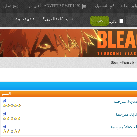
انين العامة
التسجيل
ADVERTISE WITH US - أعلن لدينا
اتصل بنا
|
نسيت كلمة المرور؟
عضوية جديدة
دخول
تذكرني !
Storm-Fansub
>
التقييم
مترجمة
رجمة
V مترحمة