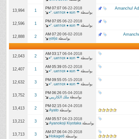
07:07 PM
06-22-2018
13,994
1
بواسطة
☂ ωιnтєя ● кυn .°•
07:05 PM
06-22-2018
12,596
1
بواسطة
☂ ωιnтєя ● кυn .°•
07:20 AM
06-02-2018
12,888
2
بواسطة
үσήα
03:17 AM
06-04-2018
12,043
2
بواسطة
☂ ωιnтєя ● кυn .°•
05:39 AM
05-22-2018
12,407
1
بواسطة
☂ ωιnтєя ● кυn .°•
09:55 PM
05-15-2018
12,632
3
بواسطة
☂ ωιnтєя ● кυn .°•
06:26 PM
05-04-2018
13,752
3
بواسطة
ملك الكاريبي
02:15 PM
04-24-2018
13,413
2
بواسطة
Ayato
05:57 AM
04-23-2018
13,212
3
بواسطة
Ayanokoji Kiyotaka
07:06 AM
04-20-2018
13,713
3
بواسطة
Hokage6