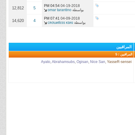
04:54 PM
04-19-2018
12,812
5
بواسطة
omar tarantino
07:41 PM
04-09-2018
14,620
4
بواسطة
cяσωиℓєss ĸɪиɢ
المراقبين
المراقبين : 5
Ayato
,
Abrahamsubs
,
Ogisan
,
Nice San
,
YasseR-sensei