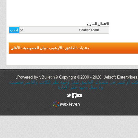
الانتقال السريع
منتديات العاشق
-
الأرشيف
-
بيان الخصوصية
-
الأعلى
Powered by vBulletin® Copyright ©2000 - 2026, Jelsoft Enterprises 
ُكتب أو يُنشر في منتديات العاشق يُمثل وجهة نظر الكاتب والناشر فحسب،
ولا يمثل وجهه نظر الإدارة
rel="nofollow"