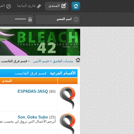
المنتدى
قارئ المانجا
القو
منتديات العاشق
>
قسم الأنمي
>
قسم فرق الفانسب
الأقسام الفرعية
: قسم فرق الفانسب
المنتدى
ESPADAS-3ASQ
(90)
Son_Goku Subs
(25)
أترجم الأعمال التي تروق لي بحسب تف