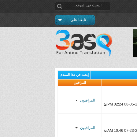
تابعنا على
إبحث في هذا المنتدى
المراقبين
المراقبون
02:24 PM
08-05-
Enzo
madao900
المراقبون
10:46 AM
07-23-
нυѕѕєιη.ѕυвѕ