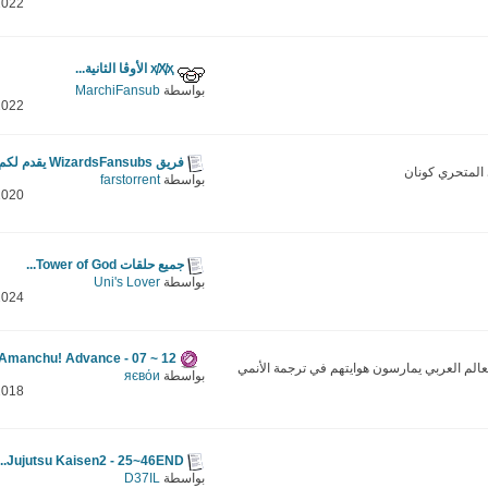
2022
ҳ̸Ҳ̸ҳ الأوڤا الثانية...
بواسطة
MarchiFansub
2022
فريق WizardsFansubs يقدم لكم...
 المتحري كونان
بواسطة
farstorrent
2020
جميع حلقات Tower of God...
بواسطة
Uni's Lover
2024
Amanchu! Advance - 07 ~ 12...
لم العربي يمارسون هوايتهم في ترجمة الأنمي
بواسطة
яєвόи
2018
Jujutsu Kaisen2 - 25~46END...
بواسطة
D37IL