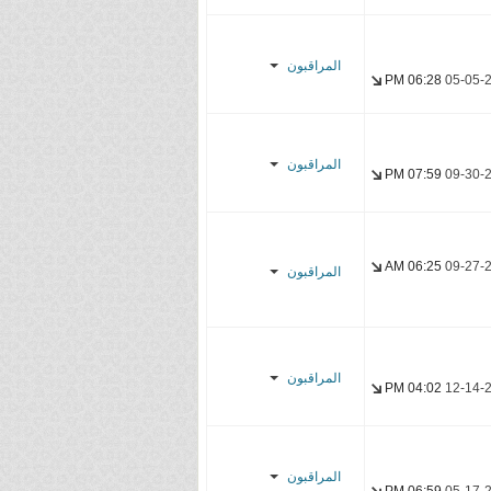
Son_Goku
hmadh21
YasseR-
d α ɴ ɴ α
المراقبون
sensei
06:28 PM
05-05-
Firas
CycLoNe
Mugi_nZk
YasseR-
YasseR-
sensei
المراقبون
sensei
07:59 PM
09-30-
Laze1
YasseR-
sensei
06:25 AM
09-27-
المراقبون
Alter Dac
YasseR-
sensei
المراقبون
04:02 PM
12-14-
Mirai-San
YasseR-
المراقبون
sensei