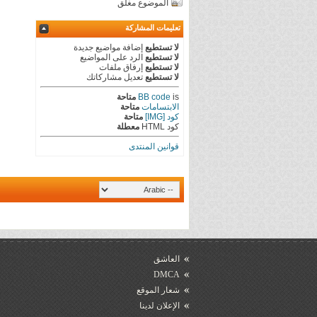
الموضوع مغلق
تعليمات المشاركة
لا تستطيع
إضافة مواضيع جديدة
لا تستطيع
الرد على المواضيع
لا تستطيع
إرفاق ملفات
لا تستطيع
تعديل مشاركاتك
is
BB code
متاحة
الابتسامات
متاحة
كود [IMG]
متاحة
كود HTML
معطلة
قوانين المنتدى
العاشق
DMCA
شعار الموقع
الإعلان لدينا