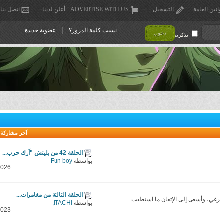
انين العامة
التسجيل
ADVERTISE WITH US - أعلن لدينا
اتصل بنا
|
نسيت كلمة المرور؟
عضوية جديدة
دخول
تذكرني !
آخر مشاركة
الحلقة 42 من بليتش "آرك حرب...
بواسطة
Fun boy
2026
الحلقة الثالثة من مغامرات...
رغي، وأسعى إلى الإتقان ما استطعت
بواسطة
ITACHI,
2023