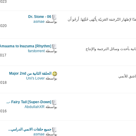
2023
Dr. Stone - 06
ا لإظهَار التّرجَمَة العَرَبيّة بِأَبْهَى حُلَلِهَا. أَرجُو أَن
بواسطة
asmae
2020
[Rhythm] Amaama to Inazuma -...
ية بأحدث وسائل الترجمة والإنتاج
بواسطة
farstorrent
2017
الحلقة الثانية من Major 2nd
شق للأنمي
بواسطة
Uni's Lover
2018
[Super-Down] Fairy Tail -...
بواسطة
AbdullahXR
2016
جميع حلقات الانمي الدرامي...
بواسطة
asmae