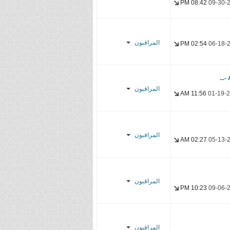
Ogisan
08:42 PM
09-30-
Uni's Lover
Nice San
Ogisan
YasseR-
المراقبون
02:54 PM
06-18-
sensei
Albara614
Asahi_Fansubs
YasseR-
sensei
YasseR-
المراقبون
sensei
11:56 AM
01-19-
.M7MAD.
baradock
المراقبون
02:27 AM
05-13-
YasseR-
sensei
Zeilkun
YasseR-
المراقبون
sensei
10:23 PM
09-06-
Super-Down
Team
المراقبون
YasseR-