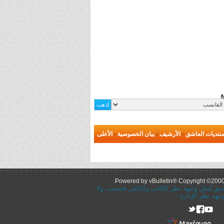
ع
نتديات العاشق
-
الأرشيف
-
بيان الخصوصية
-
الأعلى
Powered by vBulletin® Copyright ©2000 -
عاشق يُمثل وجهة نظر الكاتب والناشر فحسب، ولا
جهه نظر الإدارة