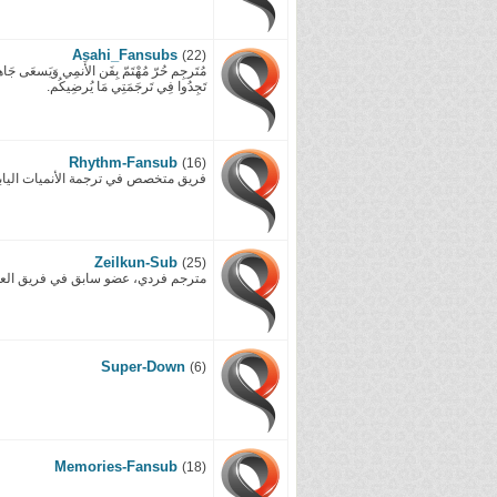
Asahi_Fansubs
(22)
مُتَرجِم حُرّ مُهْتَمّ بِفَن الأَنمِي وَيَسعَى جَاهدً
تَجِدُوا فِي تَرجَمَتِي مَا يُرضِيكُم.
Rhythm-Fansub
(16)
فريق متخصص في ترجمة الأنميات اليابان
Zeilkun-Sub
(25)
مترجم فردي، عضو سابق في فريق العا
Super-Down
(6)
Memories-Fansub
(18)