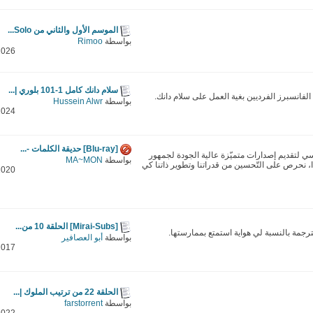
الموسم الأول والثاني من Solo...
بواسطة
Rimoo
2026
سلام دانك كامل 1-101 بلوري |...
لفانسبرز الفرديين بغية العمل على سلام دانك.
بواسطة
Hussein Alwr
2024
[Blu-ray] حديقة الكلمات -...
رئيسي لتقديم إصدارات متميّزة عالية الجودة لجمهور
بواسطة
MA~MON
، نحرص على التّحسين من قدراتنا وتطوير ذاتنا كي
2020
[Mirai-Subs] الحلقة 10 من...
ترجمة بالنسبة لي هواية استمتع بممارستها.
بواسطة
أبو العصافير
2017
الحلقة 22 من ترتيب الملوك |...
بواسطة
farstorrent