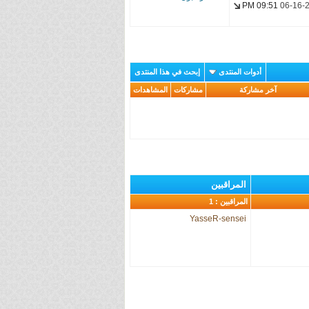
09:51 PM
06-16-
sensei
Joey93
Memories-
Fansub
أدوات المنتدى
إبحث في هذا المنتدى
YasseR-
آخر مشاركة
مشاركات
المشاهدات
sensei
المراقبين
المراقبين : 1
YasseR-sensei