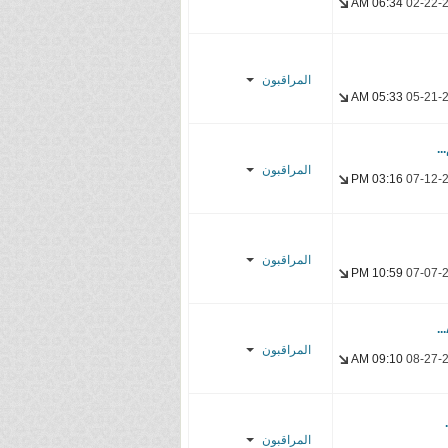
06:34 AM
02-22-
Feitan_s
YasseR-
المراقبون
sensei
05:33 AM
05-21-
MarchiFansub
YasseR-
المراقبون
sensei
03:16 PM
07-12-
SilverBullet1
YasseR-
المراقبون
sensei
10:59 PM
07-07-
Uni's Lover
YasseR-
المراقبون
sensei
09:10 AM
08-27-
Ayato
Abrahamsubs
المراقبون