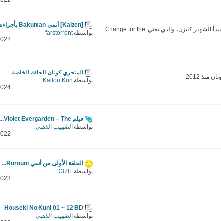
2022
[Kaizen] أنمي Bakuman بأجزاءه...
هدفنا هو التطوير الدائم لأنفسنا على المبدأ الشهير كايزن، والذي يعني: Change for the
بواسطة
farstorrent
2022
المتحري كونان الحلقة الخاصة...
منذ 2012
بواسطة
Kaitou Kun
2024
فيلم Violet Evergarden – The...
بواسطة
الصُهيب الذهبي
2022
الحلقة الأولى من أنمي Rurouni...
بواسطة
D37IL
2023
Houseki No Kuni 01 ~ 12 BD
بواسطة
الصُهيب الذهبي