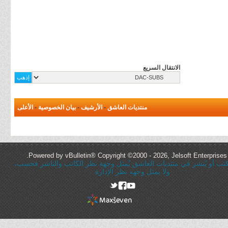
الانتقال السريع
منتديات العاشق
-
الأرشيف
-
بيان الخصوصية
-
الأعلى
Powered by vBulletin® Copyright ©2000 - 2026, Jelsoft Enterprises 
ُكتب أو يُنشر في منتديات العاشق يُمثل وجهة نظر الكاتب والناشر فحسب،
ولا يمثل وجهه نظر الإدارة
rel="nofollow"