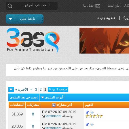
دينا
اتصل بنا
|
ور؟
عضوية جديدة
تابعنا على
لعربي. وفي مسعانا الجريء هذا، نحرص على التّحسين من قدراتنا وتطوير ذاتنا كي نأتي
صفحة 1 من 6
1
2
3
>
الأخيرة
»
أدوات المنتدى
إبحث في هذا المنتدى
التقييم
آخر مشاركة
مشاركات
المشاهدات
07:26 PM
07-09-2019
31,369
8
بواسطة
farstorrent
07:26 PM
07-09-2019
20,005
8
بواسطة
farstorrent