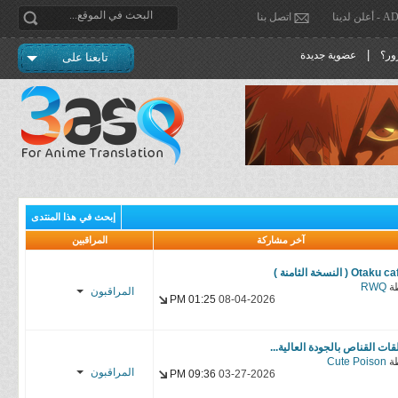
دينا
اتصل بنا
|
ور؟
عضوية جديدة
تابعنا على
إبحث في هذا المنتدى
آخر مشاركة
المراقبين
Otaku ( النسخة الثامنة )
ة
RWQ
المراقبون
01:25 PM
08-04-2026
قات القناص بالجودة العالية...
ة
Cute Poison
المراقبون
09:36 PM
03-27-2026