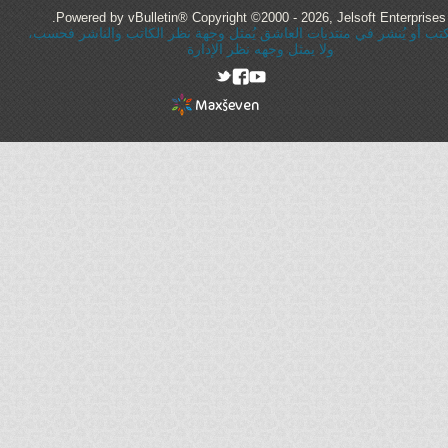
Powered by vBulletin® Copyright ©2000 - 2026, Jelsoft Enterprises 
ُكتب أو يُنشر في منتديات العاشق يُمثل وجهة نظر الكاتب والناشر فحسب،
ولا يمثل وجهه نظر الإدارة
rel="nofollow"