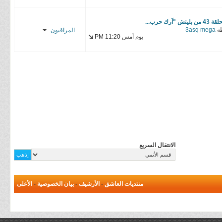
Enzo
hmadh21
 من بليتش "آرك حرب...
ة
3asq mega
المراقبون
madao900
يوم أمس
11:20 PM
YasseR-
dr-House
sensei
C a r l o s
Caerus
تاوجي
الانتقال السريع
منتديات العاشق
-
الأرشيف
-
بيان الخصوصية
-
الأعلى