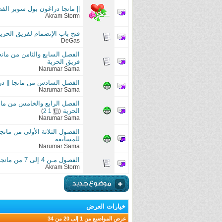
|| مانجا دراغون بول سوبر الفصل 14 || Manga Dragon Ball Super Ch 14 || بترجمة فريق
Akram Storm
فتح باب الإنضمام لفريق الحرية لت
DeGas
فريق الحرية
Narumar Sama
الفصل السادس من مانجا || دراغون بول سوبر || all Super Ch 06
Narumar Sama
الحرية
‏
)
2
1
(
Narumar Sama
للمسابقة
Narumar Sama
الفصول مـن 4 إلى 7 من مانجا || رجل اللكمة الواحدة || Onepunch Man || بترجمة فريق الحرية ||
Akram Storm
خيارات العرض
عرض المواضيع من 1 إلى 20 من 34