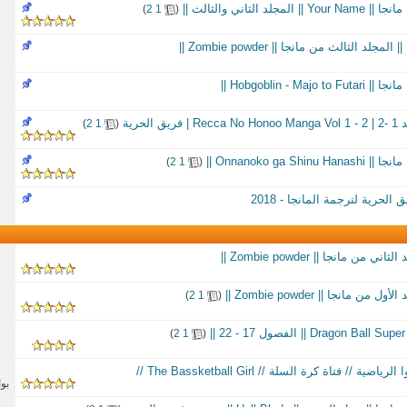
د الثاني والثالث ||
‏
)
2
1
(
د الثالث من مانجا || Zombie powder ||
Hobgoblin - M ||
لحرية
‏
)
2
1
(
Onnanoko ga S ||
‏
)
2
1
(
الحرية لترجمة المانجا - 2018
 مانجا || Zombie powder ||
مانجا || Zombie powder ||
‏
)
2
1
(
‏
)
2
1
(
/ فتاة كرة السلة // The Bassketball Girl //
بو