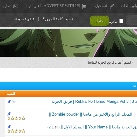
انين العامة
التسجيل
ADVERTISE WITH US - أعلن لدينا
اتصل بنا
|
نسيت كلمة المرور؟
عضوية جديدة
دخول
تذكرني !
>
قسم أعمال فريق الحرية للمانجا
نجا
التقييم
لحرية
لد الرابع والأخير من مانجا || Zombie powder ||
جا || Your Name || المجلد الأول ||
‏
)
2
1
(