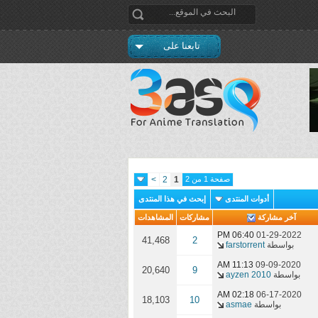
تابعنا على
صفحة 1 من 2
1
2
>
أدوات المنتدى
إبحث في هذا المنتدى
آخر مشاركة
مشاركات
المشاهدات
06:40 PM
01-29-2022
41,468
2
بواسطة
farstorrent
11:13 AM
09-09-2020
20,640
9
بواسطة
ayzen 2010
02:18 AM
06-17-2020
18,103
10
بواسطة
asmae