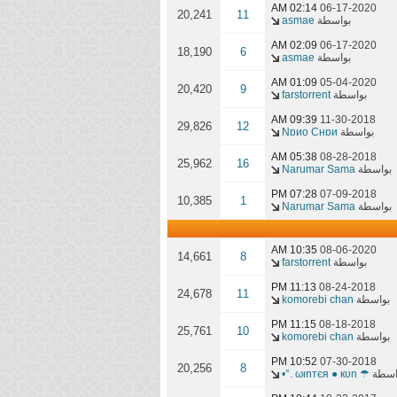
02:14 AM
06-17-2020
20,241
11
بواسطة
asmae
02:09 AM
06-17-2020
18,190
6
بواسطة
asmae
01:09 AM
05-04-2020
20,420
9
بواسطة
farstorrent
09:39 AM
11-30-2018
29,826
12
بواسطة
Nɒиo Cнɒи
05:38 AM
08-28-2018
25,962
16
بواسطة
Narumar Sama
07:28 PM
07-09-2018
10,385
1
بواسطة
Narumar Sama
10:35 AM
08-06-2020
14,661
8
بواسطة
farstorrent
11:13 PM
08-24-2018
24,678
11
بواسطة
komorebi chan
11:15 PM
08-18-2018
25,761
10
بواسطة
komorebi chan
10:52 PM
07-30-2018
20,256
8
اسطة
☂ ωιnтєя ● кυn .°•