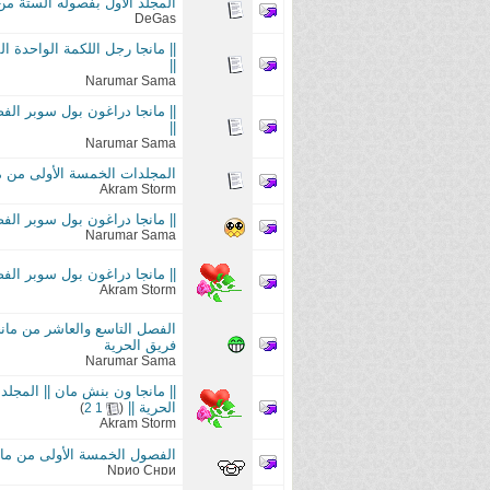
المجلد الاول بفصوله الستة من مانجا || نصل الجحي
DeGas
||
Narumar Sama
||
Narumar Sama
المجلدات الخمسة الأولى من مانجا || ون بنش مان ||
Akram Storm
|| مانجا دراغون بول سوبر الفصل 11 ||Manga Dragon Ball Super Ch 11 || بترجمة فريق
Narumar Sama
|| مانجا دراغون بول سوبر الفصل 12 - 13 || Manga Dragon Ball Super Ch 12 - 13 || بترجمة فري
Akram Storm
فريق الحرية
Narumar Sama
الحرية ||
‏
)
2
1
(
Akram Storm
الفصول الخمسة الأولى من مانجا:نهوض بطل الدرع ||
Nɒиo Cнɒи