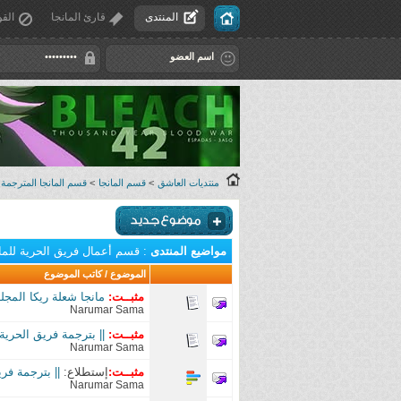
المنتدى
قارئ المانجا
القو
منتديات العاشق
>
قسم المانجا
>
قسم المانجا المترجمة
مواضيع المنتدى
: قسم أعمال فريق الحرية للما
الموضوع
/
كاتب الموضوع
مثبــت:
مانجا شعلة ريكا المجلد 3 | Rekka No Honoo Manga Vol 3 | فريق ا
Narumar Sama
مثبــت:
|| بترجمة فريق الحرية || المج
Narumar Sama
مثبــت:
إستطلاع:
|| بترجمة فريق الحرية مان
Narumar Sama