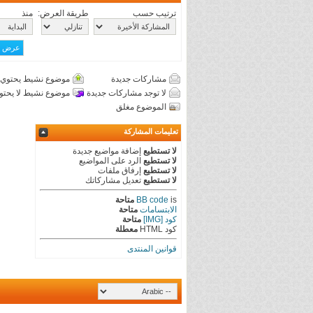
ترتيب حسب
طريقة العرض:
منذ
مشاركات جديدة
موضوع نشيط يحتوي 
لا توجد مشاركات جديدة
موضوع نشيط لا يحتو
الموضوع مغلق
تعليمات المشاركة
لا تستطيع
إضافة مواضيع جديدة
لا تستطيع
الرد على المواضيع
لا تستطيع
إرفاق ملفات
لا تستطيع
تعديل مشاركاتك
is
BB code
متاحة
الابتسامات
متاحة
كود [IMG]
متاحة
كود HTML
معطلة
قوانين المنتدى