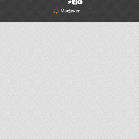
rel="nofollow"