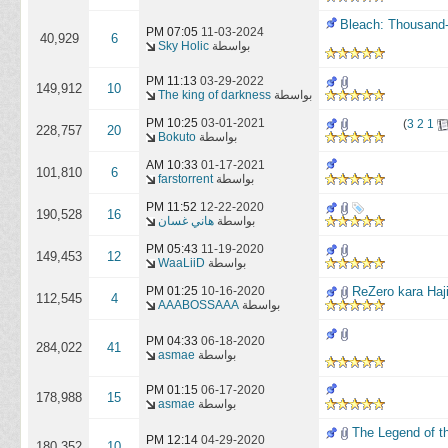
ة | Bleach: Thousand-Year Blood War EP01-
07:05 PM
11-03-2024
40,929
6
بواسطة
Sky Holic
11:13 PM
03-29-2022
149,912
10
بواسطة
The king of darkness
10:25 PM
03-01-2021
)
3
2
1
228,757
20
بواسطة
Bokuto
10:33 AM
01-17-2021
101,810
6
بواسطة
farstorrent
11:52 PM
12-22-2020
190,528
16
بواسطة
هاني غسان
05:43 PM
11-19-2020
149,453
12
بواسطة
WaaLiiD
01:25 PM
10-16-2020
112,545
4
بواسطة
AAABOSSAAA
04:33 PM
06-18-2020
284,022
41
بواسطة
asmae
01:15 PM
06-17-2020
178,988
15
بواسطة
asmae
| The Legend of the Galactic Heroes Ep
12:14 PM
04-29-2020
180,352
10