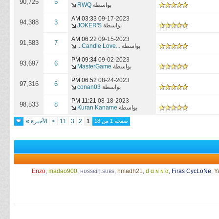
90,725
5
بواسطة
RWQ
03:33 AM
09-17-2023
94,388
3
بواسطة
JOKER'S
06:22 AM
09-15-2023
91,583
7
بواسطة
...Candle Love...
09:34 PM
09-02-2023
93,697
6
بواسطة
MasterGame
06:52 PM
08-24-2023
97,316
6
بواسطة
conan03
11:21 PM
08-18-2023
98,533
8
بواسطة
Kuran Kaname
صفحة 1 من 18
1
2
3
11
>
الأخيرة
»
Enzo
,
madao900
,
нυѕѕєιη.ѕυвѕ
,
hmadh21
,
d α ɴ ɴ α
,
Firas CycLoNe
,
Y