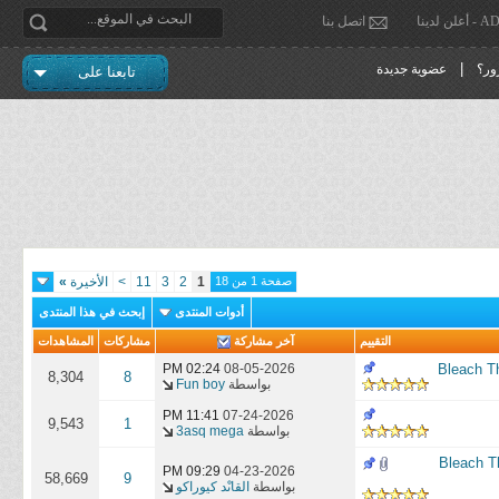
دينا
اتصل بنا
|
ور؟
عضوية جديدة
تابعنا على
صفحة 1 من 18
1
2
3
11
>
الأخيرة
»
أدوات المنتدى
إبحث في هذا المنتدى
التقييم
آخر مشاركة
مشاركات
المشاهدات
02:24 PM
08-05-2026
8,304
8
بواسطة
Fun boy
11:41 PM
07-24-2026
9,543
1
بواسطة
3asq mega
Bleach Thousand-Year B
09:29 PM
04-23-2026
58,669
9
بواسطة
القاىْد كيوراكو