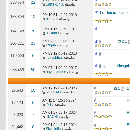
05:06 AM
01-09-2019
238,654
22
بواسطة
Sanji kun A
10:51 PM
12-27-2018
165,894
12
بواسطة
b r k a n
01:15 PM
11-30-2018
197,198
20
بواسطة
a13am
07:35 AM
11-08-2018
)
3
2
1
205,221
23
بواسطة
Ҝαήđo
09:12 PM
05-12-2018
119,008
6
بواسطة
TokyoMiza
ة من الموسم الثاني لأنمي الهجوم على العمالقة | Shingeki no
07:41 PM
09-08-2017
256,466
50
بواسطة
boy of anime
‏
07-31-2026
12:19 AM
)
2
1
(
26,643
10
بواسطة
$HKMAO$
11:17 AM
12-26-2024
17,123
6
بواسطة
iM1d
01:27 AM
12-17-2024
24,320
7
بواسطة
ITACHI,
01:54 PM
12-13-2024
21,442
6
بواسطة
Sky Holic