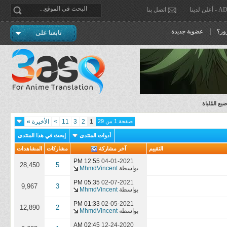
دينا
اتصل بنا
|
ور؟
عضوية جديدة
تابعنا على
ع المُلباة
صفحة 1 من 29
1
2
3
11
>
الأخيرة
»
أدوات المنتدى
إبحث في هذا المنتدى
التقييم
آخر مشاركة
مشاركات
المشاهدات
12:55 PM
04-01-2021
28,450
5
بواسطة
MhmdVincent
05:35 PM
02-07-2021
9,967
3
بواسطة
MhmdVincent
01:33 PM
02-05-2021
12,890
2
بواسطة
MhmdVincent
02:45 AM
12-24-2020