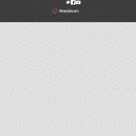
rel="nofollow"